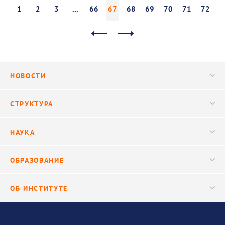
1
2
3
...
66
67
68
69
70
71
72
НОВОСТИ
Новости
СТРУКТУРА
Конференции
Руководство
НАУКА
Видео
Ученый совет
Публикации
ОБРАЗОВАНИЕ
Научные подразделения
Важнейшие результаты
Центр трансфера технологий
Аспирантура
ОБ ИНСТИТУТЕ
Исследования
Диссертационный совет
Уникальные стенды
Общая информация