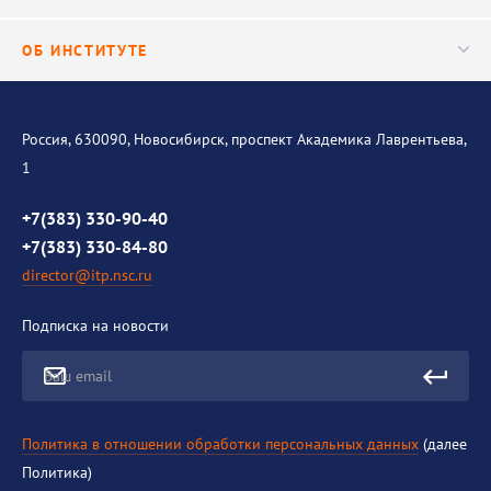
Важнейшие результаты
Центр трансфера технологий
Аспирантура
ОБ ИНСТИТУТЕ
Исследования
Диссертационный совет
Уникальные стенды
Общая информация
История института
Россия, 630090, Новосибирск, проспект Академика Лаврентьева,
1
Контакты
Противодействие коррупции
+7(383) 330-90-40
+7(383) 330-84-80
director@itp.nsc.ru
Подписка на новости
Ваш email
Политика в отношении обработки персональных данных
(далее
Политика)