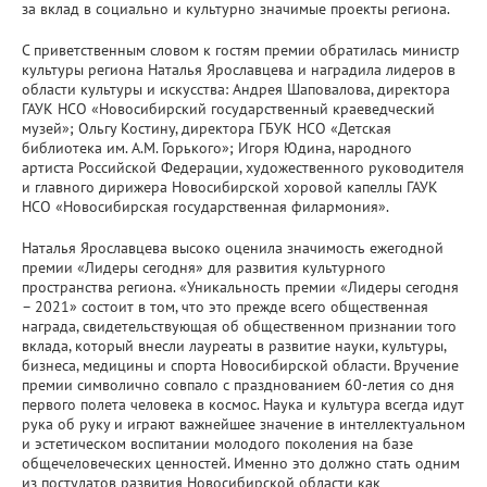
за вклад в социально и культурно значимые проекты региона.
С приветственным словом к гостям премии обратилась министр
культуры региона Наталья Ярославцева и наградила лидеров в
области культуры и искусства: Андрея Шаповалова, директора
ГАУК НСО «Новосибирский государственный краеведческий
музей»; Ольгу Костину, директора ГБУК НСО «Детская
библиотека им. А.М. Горького»; Игоря Юдина, народного
артиста Российской Федерации, художественного руководителя
и главного дирижера Новосибирской хоровой капеллы ГАУК
НСО «Новосибирская государственная филармония».
Наталья Ярославцева высоко оценила значимость ежегодной
премии «Лидеры сегодня» для развития культурного
пространства региона. «Уникальность премии «Лидеры сегодня
– 2021» состоит в том, что это прежде всего общественная
награда, свидетельствующая об общественном признании того
вклада, который внесли лауреаты в развитие науки, культуры,
бизнеса, медицины и спорта Новосибирской области. Вручение
премии символично совпало с празднованием 60-летия со дня
первого полета человека в космос. Наука и культура всегда идут
рука об руку и играют важнейшее значение в интеллектуальном
и эстетическом воспитании молодого поколения на базе
общечеловеческих ценностей. Именно это должно стать одним
из постулатов развития Новосибирской области как