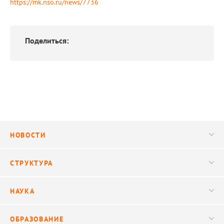
https://mk.nso.ru/news/7736
Поделиться:
НОВОСТИ
Новости
СТРУКТУРА
Конференции
Руководство
НАУКА
Видео
Ученый совет
Публикации
ОБРАЗОВАНИЕ
Научные подразделения