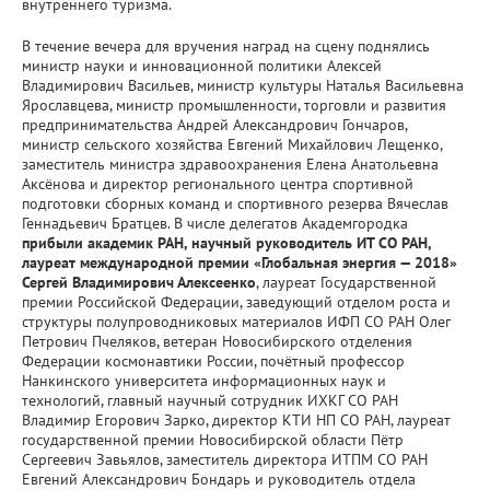
внутреннего туризма.
​В течение вечера для вручения наград на сцену поднялись
министр науки и инновационной политики Алексей
Владимирович Васильев, министр культуры Наталья Васильевна
Ярославцева, министр промышленности, торговли и развития
предпринимательства Андрей Александрович Гончаров,
министр сельского хозяйства Евгений Михайлович Лещенко,
заместитель министра здравоохранения Елена Анатольевна
Аксёнова и директор регионального центра спортивной
подготовки сборных команд и спортивного резерва Вячеслав
Геннадьевич Братцев. В числе делегатов Академгородка
прибыли академик РАН, научный руководитель ИТ СО РАН,
лауреат международной премии «Глобальная энергия — 2018»
Сергей Владимирович Алексеенко
, лауреат Государственной
премии Российской Федерации, заведующий отделом роста и
структуры полупроводниковых материалов ИФП СО РАН Олег
Петрович Пчеляков, ветеран Новосибирского отделения
Федерации космонавтики России, почётный профессор
Нанкинского университета информационных наук и
технологий, главный научный сотрудник ИХКГ СО РАН
Владимир Егорович Зарко, директор КТИ НП СО РАН, лауреат
государственной премии Новосибирской области Пётр
Сергеевич Завьялов, заместитель директора ИТПМ СО РАН
Евгений Александрович Бондарь и руководитель отдела