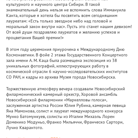
культурного и научного центра Сибири. В такой
знаменательный день нельзя не вспомнить слова Иммануила
Канта, которые я хотела бы посвятить всем сегодняшним
лауреатам: «Есть только звездное небо над головой и
моральный закон внутри нас». Пусть это станет нашим девизом!
От всей души поздравляю лауреатов и желанию успехов и
процветания Вашей премии!»
В этом году церемония приурочена к Международному Дню
Космонавтики. В фойе 2 этажа Государственного Концертного
зала имени А. М. Каца была размещена экспозиция из 38
уникальных фотографий, иллюстрирующих работу в
космической отрасли 6 научно-исследовательских институтов
СО РАН, и кадры из архива Музея города Новосибирска.
Торжественную атмосферу вечера создавали Новосибирский
филармонический камерный оркестр, Хоровой ансамбль
Новосибирской филармонии «Маркелловы голоса»,
заслуженная артистка России Юлия Рубина, камерная певица
Яна Мамонова, солист и лауреат международного конкурса
Мунко Батомункуев, солисты из Италии Михаэль Лорен
Доменико Модуньо, Франко Мильяччи, Франческо Сартори,
Лучио Кварантото.