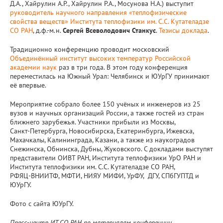
Д.А., Хайрулин А.Р., Хайрулин Р.А., Мосунова Н.А.) выступит
руководитель научного направления «теплофизические
свойства веществ» Института теплофизики им. С.С. Кутателадзе
СО РАН
, д.ф.-м.н.
Сергей Всеволодович Станкус
.
Тезисы доклада
.
Традиционно конференцию проводит московский
Объединённый институт высоких температур Российской
академии наук
раз в три года. В этом году конференция
переместилась на Южный Урал: Челябинск и ЮУрГУ принимают
её впервые.
Мероприятие собрало более 150 учёных и инженеров из 25
вузов и научных организаций России, а также гостей из стран
ближнего зарубежья. Участники прибыли из Москвы,
Санкт‑Петербурга, Новосибирска, Екатеринбурга, Ижевска,
Махачкалы, Калининграда, Казани, а также из наукоградов
Снежинска, Обнинска, Дубны, Жуковского. С докладами выступят
представители ОИВТ РАН, Института теплофизики УрО РАН и
Института теплофизики им. С.С. Кутателадзе СО РАН,
РФЯЦ‑ВНИИТФ, МФТИ, НИЯУ МИФИ, УрФУ, ДГУ, СПбГУПТД и
ЮУрГУ.
Фото с сайта ЮУрГУ.
Пресс-центр ИТ СО РАН по материалам конференции