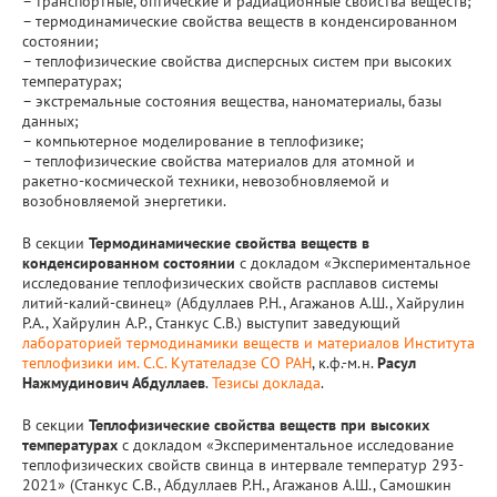
– транспортные, оптические и радиационные свойства веществ;
– термодинамические свойства веществ в конденсированном
состоянии;
– теплофизические свойства дисперсных систем при высоких
температурах;
– экстремальные состояния вещества, наноматериалы, базы
данных;
– компьютерное моделирование в теплофизике;
– теплофизические свойства материалов для атомной и
ракетно-космической техники, невозобновляемой и
возобновляемой энергетики.
В секции
Термодинамические свойства веществ в
конденсированном состоянии
с докладом «Экспериментальное
исследование теплофизических свойств расплавов системы
литий-калий-свинец» (Абдуллаев Р.Н., Агажанов А.Ш., Хайрулин
Р.А., Хайрулин А.Р., Станкус С.В.) выступит заведующий
лабораторией термодинамики веществ и материалов Института
теплофизики им. С.С. Кутателадзе СО РАН
, к.ф.-м.н.
Расул
Нажмудинович Абдуллаев
.
Тезисы доклада
.
В секции
Теплофизические свойства веществ при высоких
температурах
с докладом «Экспериментальное исследование
теплофизических свойств свинца в интервале температур 293-
2021» (Станкус С.В., Абдуллаев Р.Н., Агажанов А.Ш., Самошкин