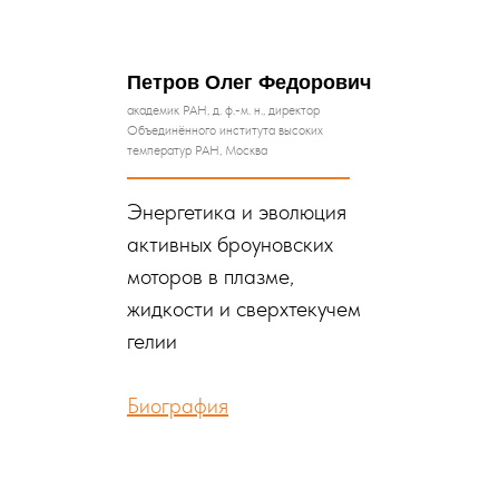
Петров Олег Федорович
академик РАН, д. ф.-м. н., директор
Объединённого института высоких
температур РАН, Москва
Энергетика и эволюция
активных броуновских
моторов в плазме,
жидкости и сверхтекучем
гелии
Биография