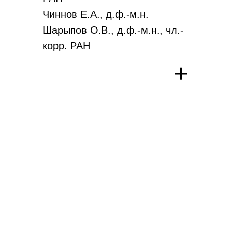
Чиннов Е.А., д.ф.-м.н.
Шарыпов О.В., д.ф.-м.н., чл.-
корр. РАН
Шторк С.И., д.ф.-м.н.
+
Ярыгин В.Н., д.т.н.