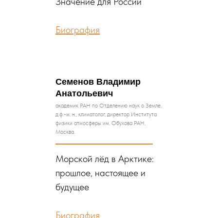
Значение для России
Биография
Семенов
Владимир
Анатольевич
академик РАН по Отделению наук о Земле,
д.ф.-м. н., климатолог, директор Института
физики атмосферы им. Обухова РАН,
Москва.
Морской лёд в Арктике:
прошлое, настоящее и
будущее
Биография