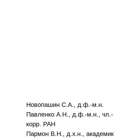
Новопашин С.А., д.ф.-м.н.
Павленко А.Н., д.ф.-м.н., чл.-
корр. РАН
Пармон В.Н., д.х.н., академик