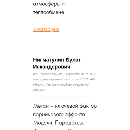
атмосферы и
теплообмене
Биография
Нигматулин Булат
Искандерович
д.т.н., профессор, член-корреспондент РАН,
президент издательской группы "ГЭОТАР-
Медиа", Институт проблем энергетики,
Москва.
Метан – ключевой фактор
парникового эффекта.
Модели. Парадоксы.