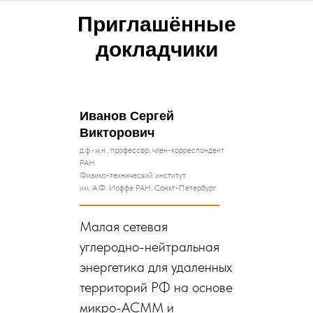
Приглашённые
докладчики
Иванов Сергей
Викторович
д.ф.-м.н., профессор, член-корреспондент
РАН
Физико-технический институт
им. А.Ф. Иоффе РАН, Санкт-Петербург
Малая сетевая
углеродно-нейтральная
энергетика для удаленных
территорий РФ на основе
микро-АСММ и