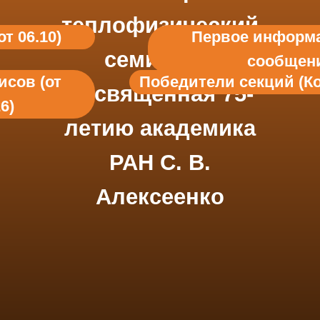
теплофизический
т 06.10)
Первое информ
семинар»,
сообщен
исов (от
Победители секций (Ко
посвященная 75-
6)
летию академика
РАН С. В.
Алексеенко