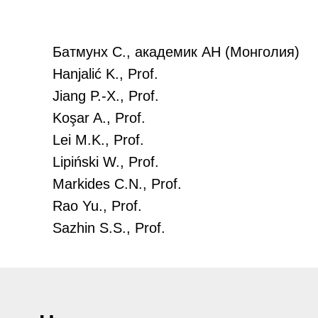
Батмунх С., академик АН (Монголия)
Hanjalić K., Prof.
Jiang P.-X., Prof.
Koşar A., Prof.
Lei M.K., Prof.
Lipiński W., Prof.
Markides C.N., Prof.
Rao Yu., Prof.
Sazhin S.S., Prof.
Wang Q., Prof.
Zhao C., Prof