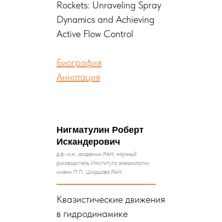
Rockets: Unraveling Spray
Dynamics and Achieving
Active Flow Control
Биография
Аннотация
Нигматулин Роберт
Искандерович
д.ф.-м.н., академик РАН, научный
руководитель Института океанологии
имени П.П. Ширшова РАН.
Квазистические движения
в гидродинамике