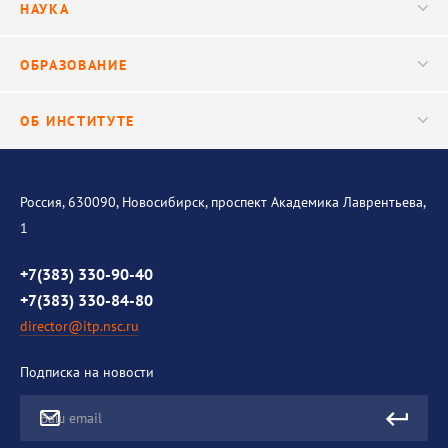
НАУКА
Видео
Ученый совет
Публикации
ОБРАЗОВАНИЕ
Научные подразделения
Важнейшие результаты
Центр трансфера технологий
Аспирантура
ОБ ИНСТИТУТЕ
Исследования
Диссертационный совет
Уникальные стенды
Общая информация
История института
Россия, 630090, Новосибирск, проспект Академика Лаврентьева,
1
Контакты
Противодействие коррупции
+7(383) 330-90-40
+7(383) 330-84-80
director@itp.nsc.ru
Подписка на новости
Ваш email