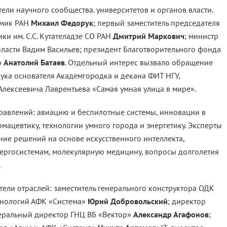
ли научного сообщества. университетов и органов власти.
емик РАН
Михаил Федорук
; первый заместитель председателя
ки им. С.С. Кутателадзе СО РАН
Дмитрий Маркович
; министр
асти Вадим Васильев; президент Благотворительного фонда
р
Анатолий Батаев
. Отдельный интерес вызвало обращение
нука основателя Академгородка и декана ФИТ НГУ,
лексеевича Лаврентьева «Самая умная улица в мире».
равлений: авиацию и беспилотные системы, инновации в
ацевтику, технологии умного города и энергетику. Эксперты
ие решений на основе искусственного интеллекта,
ергосистемам, молекулярную медицину, вопросы долголетия
.
ели отраслей: заместитель генерального конструктора ОДК
хнологий АФК «Система»
Юрий Добровольский
; директор
неральный директор ГНЦ ВБ «Вектор»
Александр Агафонов
;