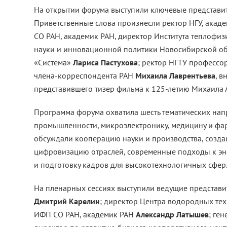
На открытии форума выступили ключевые представите
Приветственные слова произнесли ректор НГУ, акад
СО РАН, академик РАН, директор Института теплофизи
науки и инновационной политики Новосибирской обл
«Система»
Лариса Пастухова
; ректор НГТУ профессо
члена-корреспондента РАН
Михаила Лаврентьева
, в
представившего тизер фильма к 125-летию Михаила А
Программа форума охватила шесть тематических нап
промышленности, микроэлектронику, медицину и фарм
обсуждали кооперацию науки и производства, создан
цифровизацию отраслей, современные подходы к эн
и подготовку кадров для высокотехнологичных сфер
На пленарных сессиях выступили ведущие представит
Дмитрий Карелин
; директор Центра водородных те
ИФП СО РАН, академик РАН
Александр Латышев
; ге