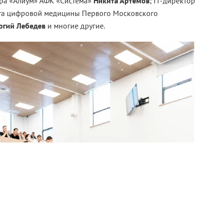
тра «Алиум» АФК «Система»
Никита Артемов
; IT-директор
ута цифровой медицины Первого Московского
ргий Лебедев
и многие другие.