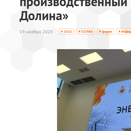
производственный
Долина»
19 ноября 2025
# 2025
# СО РАН
# форум
# Инфо