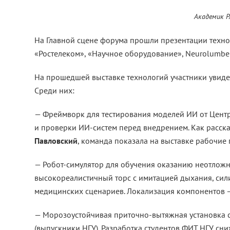
Академик Р
На Главной сцене форума прошли презентации техно
«Ростелеком», «Научное оборудование», Neurolumber
На прошедшей выставке технологий участники увиде
Среди них:
— Фреймворк для тестирования моделей ИИ от Центра
и проверки ИИ-систем перед внедрением. Как расск
Павловский
, команда показала на выставке рабочие
— Робот-симулятор для обучения оказанию неотложн
высокореалистичный торс с имитацией дыхания, си
медицинских сценариев. Локализация компонентов — 
— Морозоустойчивая приточно-вытяжная установка с
(выпускники НГУ). Разработка студентов ФИТ НГУ сн