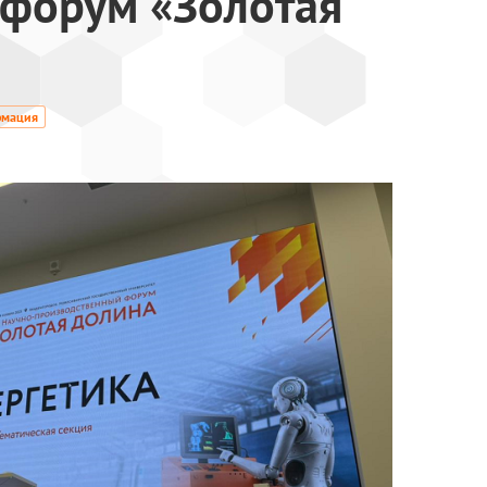
 форум «Золотая
рмация