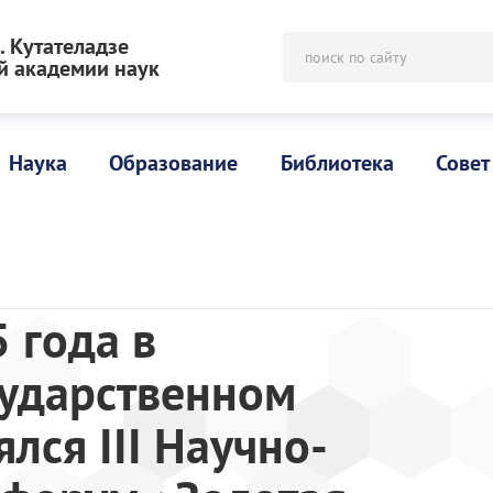
 Кутателадзе
поиск по сайту
й академии наук
Наука
Образование
Библиотека
Совет
 года в
сударственном
лся III Научно-