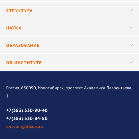
Новости
СТРУКТУРА
Конференции
Руководство
НАУКА
Видео
Ученый совет
Публикации
ОБРАЗОВАНИЕ
Научные подразделения
Важнейшие результаты
Центр трансфера технологий
Аспирантура
ОБ ИНСТИТУТЕ
Исследования
Диссертационный совет
Уникальные стенды
Общая информация
История института
Россия, 630090, Новосибирск, проспект Академика Лаврентьева,
1
Контакты
Противодействие коррупции
+7(383) 330-90-40
+7(383) 330-84-80
director@itp.nsc.ru