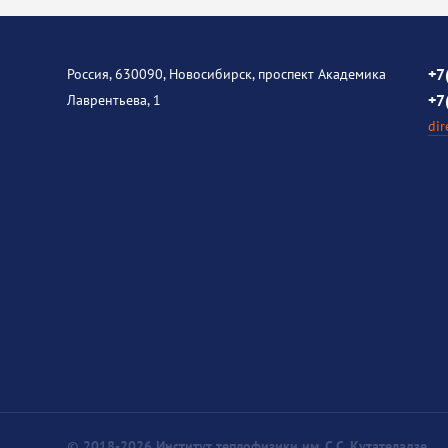
+7
Россия, 630090, Новосибирск, проспект Академика
+7
Лаврентьева, 1
dir
© 2018-2026 Институт теплофизики им. С.С. Кутателадзе