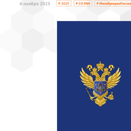
6 ноября 2025
# 2025
# СО РАН
# МинобрнаукиРосси