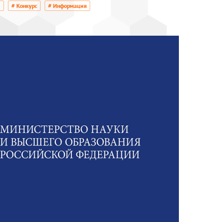
и
# Конкурс
# Информация