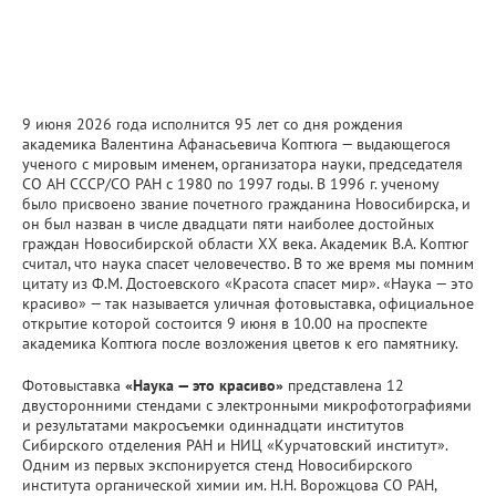
9 июня 2026 года исполнится 95 лет со дня рождения
академика Валентина Афанасьевича Коптюга — выдающегося
ученого с мировым именем, организатора науки, председателя
СО АН СССР/СО РАН с 1980 по 1997 годы. В 1996 г. ученому
было присвоено звание почетного гражданина Новосибирска, и
он был назван в числе двадцати пяти наиболее достойных
граждан Новосибирской области XX века. Академик В.А. Коптюг
считал, что наука спасет человечество. В то же время мы помним
цитату из Ф.М. Достоевского «Красота спасет мир». «Наука — это
красиво» — так называется уличная фотовыставка, официальное
открытие которой состоится 9 июня в 10.00 на проспекте
академика Коптюга после возложения цветов к его памятнику.
Фотовыставка
«Наука — это красиво»
представлена 12
двусторонними стендами с электронными микрофотографиями
и результатами макросъемки одиннадцати институтов
Сибирского отделения РАН и НИЦ «Курчатовский институт».
Одним из первых экспонируется стенд Новосибирского
института органической химии им. Н.Н. Ворожцова СО РАН,