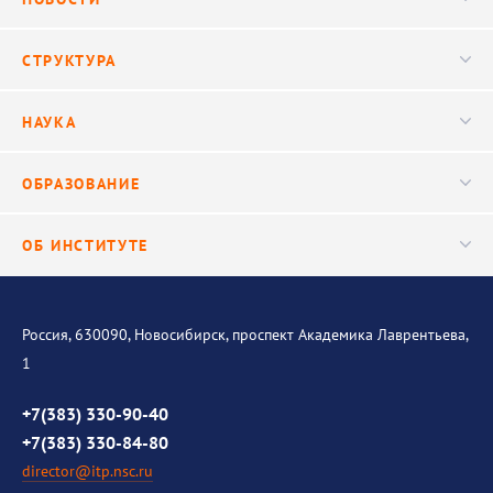
Новости
СТРУКТУРА
Конференции
Руководство
НАУКА
Видео
Ученый совет
Публикации
ОБРАЗОВАНИЕ
Научные подразделения
Важнейшие результаты
Центр трансфера технологий
Аспирантура
ОБ ИНСТИТУТЕ
Исследования
Диссертационный совет
Уникальные стенды
Общая информация
История института
Россия, 630090, Новосибирск, проспект Академика Лаврентьева,
1
Контакты
Противодействие коррупции
+7(383) 330-90-40
+7(383) 330-84-80
director@itp.nsc.ru