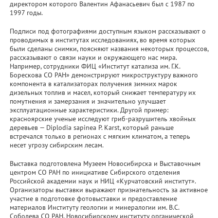
директором которого Валентин Афанасьевич был с 1987 по
1997 годы.
Подписи под фотографиями доступным языком рассказывают о
проводимых в институтах исследованиях, во время которых
были сделаны снимки, поясняют названия некоторых процессов,
рассказывают о связи науки и окружающего нас мира.
Например, сотрудники ФИЦ «Институт катализа им. Г.К.
Борескова СО РАН» демонстрируют микроструктуру важного
компонента в катализаторах получения зимних марок
дизельных топлив и масел, который снижает температуру их
помутнения и замерзания и значительно улучшает
эксплуатационные характеристики. Другой пример:
красноярские ученые исследуют гриб-разрушитель хвойных
деревьев — Diplodia sapinea P. Karst, который раньше
встречался только в регионах с мягким климатом, а теперь
несет угрозу сибирским лесам.
Выставка подготовлена Музеем Новосибирска и Выставочным
центром СО РАН по инициативе Сибирского отделения
Российской академии наук и НИЦ «Курчатовский институт».
Организаторы выставки выражают признательность за активное
участие в подготовке фотовыставки и предоставление
материалов Институту геологии и минералогии им. В.С.
Соболева СО РАН, Новосибирскому институту органической