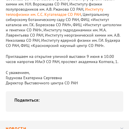
химии им. Н.Н. Ворожцова СО РАН, Институту физики
полупроводников им. А.В. Ржанова СО РАН,
Институту
теплофизики им. С.С. Кутателадзе СО РАН
, Центральному
сибирскому ботаническому саду СО РАН, ФИЦ «Институт
катализа им. Г.К. Борескова СО РАН», ФИЦ «Институт цитологии
и генетики СО РАН», Институту гидродинамики им. М.А.
Лаврентьева СО РАН, Институту неорганической химии им. А.В.
Николаева СО РАН, Институту ядерной физики им. Г.И. Будкера
СО РАН, ФИЦ «Красноярский научный центр СО РАН».
Приглашаем на открытие уличной выставки 9 июня в 10.00
часов напротив ИАиЭ СО РАН, проспект академика Коптюга, 1.
С уважением,
Годунова Екатерина Сергеевна
Директор Выставочного центра СО РАН
Поделиться:
НОВОСТИ