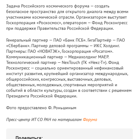
Задача Российского космического форума — создать
безопасное пространство для открытого диалога между всеми
участниками космической отрасли. Организатором выступает
Госкорпорация «Роскосмос», оператором — Фонд Росконгресс
при поддержке Правительства Российской Федерации.
Генеральный партнер — ПАО «Банк ПСБ». ГигаПартнёр — ПАО
«Сбербанк». Партнер деловой программы — ИКС Холдинг.
Партнеры: ПАО «НОВАТЭК», Госкорпорация «Росатом».
Коммуникационный партнер — Медиахолдинг MAEР.
Технологический партнер — NexTouch (ГК «Некс-Т»). Фонд
Росконгресс — социально ориентированный нефинансовый
институт развития, крупнейший организатор международных,
общероссийских, конгрессных, выставочных, деловых,
общественных, молодежных, спортивных мероприятий и
событий в области культуры, создан в соответствии с решением
Президента Российской Федерации.
Фото предоставлено Ф. Роньшиным
Пресс-центр ИТ СО РАН по материалам
Форума
Поделиться: