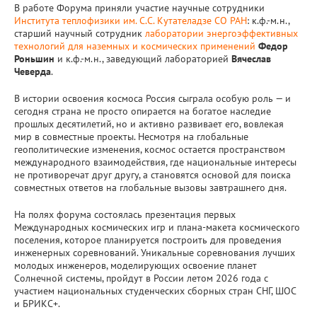
В работе Форума приняли участие научные сотрудники
Института теплофизики им. С.С. Кутателадзе СО РАН
: к.ф.-м.н.,
старший научный сотрудник
лаборатории энергоэффективных
технологий для наземных и космических применений
Федор
Роньшин
и к.ф.-м.н., заведующий лабораторией
Вячеслав
Чеверда
.
В истории освоения космоса Россия сыграла особую роль — и
сегодня страна не просто опирается на богатое наследие
прошлых десятилетий, но и активно развивает его, вовлекая
мир в совместные проекты. Несмотря на глобальные
геополитические изменения, космос остается пространством
международного взаимодействия, где национальные интересы
не противоречат друг другу, а становятся основой для поиска
совместных ответов на глобальные вызовы завтрашнего дня.
На полях форума состоялась презентация первых
Международных космических игр и плана-макета космического
поселения, которое планируется построить для проведения
инженерных соревнований. Уникальные соревнования лучших
молодых инженеров, моделирующих освоение планет
Солнечной системы, пройдут в России летом 2026 года с
участием национальных студенческих сборных стран СНГ, ШОС
и БРИКС+.