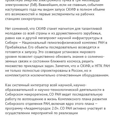
электронвольт (ГэВ). Важнейшим, если не главным, событием
наступающего года мы видим запуск СКИФ в полном объеме
его возможностей и первые эксперименты на рабочих
станциях синхротрона.
Нет сомнений, что СКИФ станет магнитом для талантливой
молодежи со всей страны и из дружественного зарубежья,
равно как и другой мегапроект научной инфраструктуры в
Сибири — Национальный гелиогеофизический комплекс РАН в
Прибайкалье. Его объекты последовательно возводятся и
готовятся к запуску. Это созвездие установок мирового
уровня позволит существенно обновить знания о солнечно-
земных связях и состоянии ближнего космоса, решить
множество прикладных задач. Заметим, что и СКИФ, и НГГК РАН
не только полностью спроектированы в России, но и
комплектуются исключительно отечественным оборудованием.
Как системный интегратор всей научной, научно-
образовательной и научно-технологической деятельности в
Сибирском макрорегионе, СО РАН ведет последовательную
работу по воплощению в жизнь Комплексного плана развития
Сибирского отделения РАН, включая ядро этого плана —
программу «Академгородок 2.0». СО РАН активно участвует в
осуществлении мероприятий по реализации