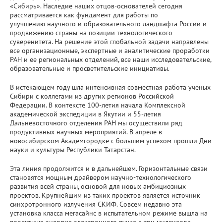
«Сибирь». Наследие наших отцов-основателей сегодня
рассматривается как фундамент для работы по
улучшению научного и образовательного ландшафта России и
продвижению страны на позиции технологического
суверенитета. На решение этой глобальной задачи направлены
все организационные, экспертные и аналитические проработки
РАН и ее региональных отделений, все наши исследовательские,
образовательные и просветительские инициативы.
В истекающем году шла интенсивная совместная работа ученых
Сибири с коллегами из других регионов Российской
Федерации. В контексте 100-летия начала Комплексной
академической экспедиции в Якутии и 55-летия
Дальневосточного отделения РАН мы осуществили ряд
продуктивных научных мероприятий. В апреле в
новосибирском Академгородке с большим успехом прошли Дни
науки и культуры Республики Татарстан.
Эта линия продолжится и в дальнейшем. Горизонтальные связи
становятся мощным драйвером научно-технологического
развития всей страны, основой для новых амбициозных
проектов. Крупнейшим из таких проектов является источник
синхротронного излучения СКИФ. Совсем недавно эта
установка класса мегасайнс в испытательном режиме вышла на
проектную энергию электронного пучка в три миллиарда