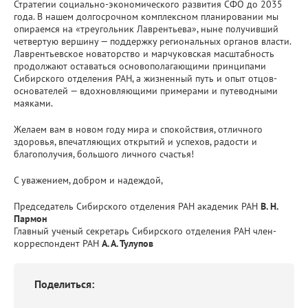
Стратегии социально-экономического развития СФО до 2035
года. В нашем долгосрочном комплексном планировании мы
опираемся на «треугольник Лаврентьева», ныне получивший
четвертую вершину — поддержку региональных органов власти.
Лаврентьевское новаторство и марчуковская масштабность
продолжают оставаться основополагающими принципами
Сибирского отделения РАН, а жизненный путь и опыт отцов-
основателей — вдохновляющими примерами и путеводными
маяками.
Желаем вам в новом году мира и спокойствия, отличного
здоровья, впечатляющих открытий и успехов, радости и
благополучия, большого личного счастья!
С уважением, добром и надеждой,
Председатель Сибирского отделения РАН академик РАН
В. Н.
Пармон
Главный ученый секретарь Сибирского отделения РАН член-
корреспондент РАН
А. А. Тулупов
Поделиться: