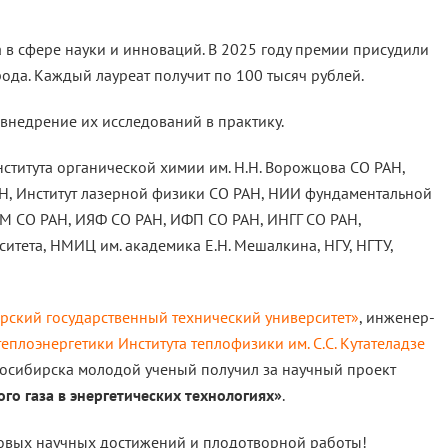
 в сфере науки и инноваций. В 2025 году премии присудили
рода. Каждый лауреат получит по 100 тысяч рублей.
внедрение их исследований в практику.
ститута органической химии им. Н.Н. Ворожцова СО РАН,
АН, Институт лазерной физики СО РАН, НИИ фундаментальной
М СО РАН, ИЯФ СО РАН, ИФП СО РАН, ИНГГ СО РАН,
итета, НМИЦ им. академика Е.Н. Мешалкина, НГУ, НГТУ,
ский государственный технический университет»
, инженер-
плоэнергетики Института теплофизики им. С.С. Кутателадзе
восибирска молодой ученый получил за научный проект
го газа в энергетических технологиях»
.
новых научных достижений и плодотворной работы!