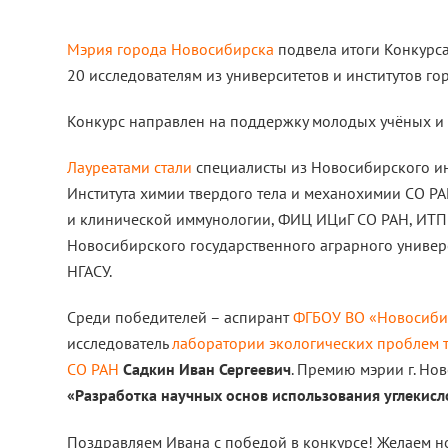
Мэрия города Новосибирска
подвела итоги Конкурса
20 исследователям из университетов и институтов го
Конкурс направлен на поддержку молодых учёных и 
Лауреатами стали
специалисты из Новосибирского ин
Института химии твердого тела и механохимии СО Р
и клинической иммунологии, ФИЦ ИЦиГ СО РАН, ИТП
Новосибирского государственного аграрного универс
НГАСУ.
Среди победителей – аспирант
ФГБОУ ВО «Новосибир
исследователь
лаборатории экологических проблем те
СО РАН
Садкин Иван Сергеевич
. Премию мэрии г. Но
«Разработка научных основ
использования углекисло
Поздравляем Ивана с победой в конкурсе! Желаем 