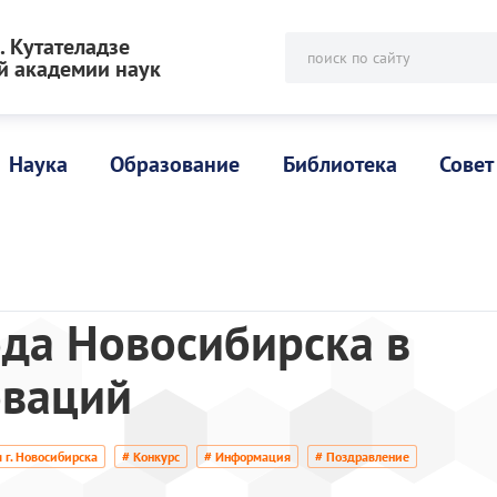
 Кутателадзе
поиск по сайту
й академии наук
Наука
Образование
Библиотека
Совет
да Новосибирска в
оваций
 г. Новосибирска
# Конкурс
# Информация
# Поздравление