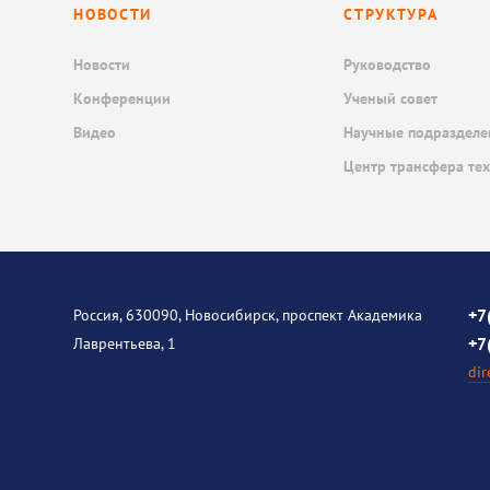
НОВОСТИ
СТРУКТУРА
Новости
Руководство
Конференции
Ученый совет
Видео
Научные подразделе
Центр трансфера те
+7
Россия, 630090, Новосибирск, проспект Академика
+7
Лаврентьева, 1
dir