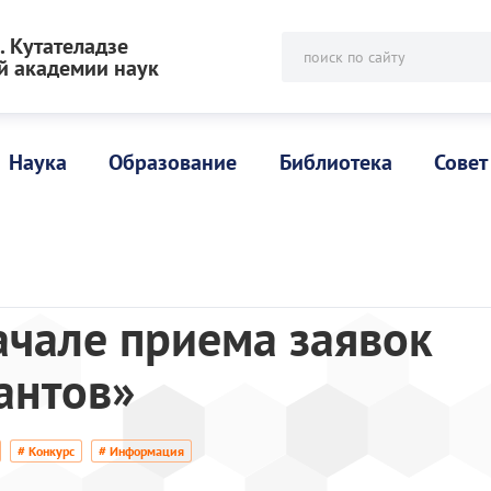
 Кутателадзе
поиск по сайту
й академии наук
Наука
Образование
Библиотека
Совет
ачале приема заявок
антов»
# Конкурс
# Информация