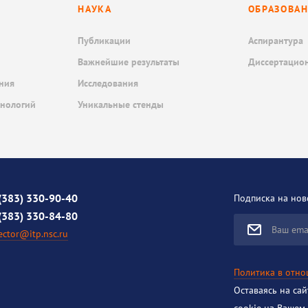
НАУКА
ОБРАЗОВА
Публикации
Аспирантура
Важнейшие результаты
Диссертацио
ния
Исследования
хнологий
Уникальные стенды
(383) 330-90-40
Подписка на нов
(383) 330-84-80
Ваш ema
ector@itp.nsc.ru
Политика в отн
Оставаясь на са