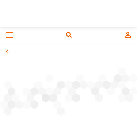
ИНСТИТУТ ТЕПЛОФИЗИКИ им. С.С.
Кутателадзе
Сибирского отделения Российской
академии наук
2022
Статьи
Монографии. Главы из монографий
|
Статьи
|
Труды конференций
|
Патенты
261
Какаулин С.В., Кабардин И.К., Гордиенко
М.Р. Развитие метода лазерной доплеровской
анемометрии для верификации численных
расчетов при исследовании движения газа в
управляемом поворотно-расходящемся потоке
// Интерэкспо Гео-Сибирь. – 2022. – Т. 8, № 1. – С.
130–137.
DOI
;
РИНЦ