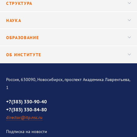
СТРУКТУРА
Конференции
Руководство
НАУКА
Видео
Ученый совет
Публикации
ОБРАЗОВАНИЕ
Научные подразделения
Важнейшие результаты
Центр трансфера технологий
Аспирантура
ОБ ИНСТИТУТЕ
Исследования
Диссертационный совет
Уникальные стенды
Общая информация
История института
Россия, 630090, Новосибирск, проспект Академика Лаврентьева,
1
Контакты
Противодействие коррупции
+7(383) 330-90-40
+7(383) 330-84-80
director@itp.nsc.ru
Подписка на новости