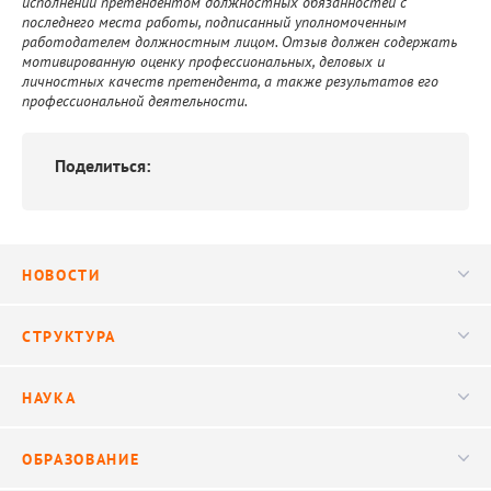
исполнении претендентом должностных обязанностей с
последнего места работы, подписанный уполномоченным
работодателем должностным лицом. Отзыв должен содержать
мотивированную оценку профессиональных, деловых и
личностных качеств претендента, а также результатов его
профессиональной деятельности.
Поделиться:
НОВОСТИ
Новости
СТРУКТУРА
Конференции
Руководство
НАУКА
Видео
Ученый совет
Публикации
ОБРАЗОВАНИЕ
Научные подразделения
Важнейшие результаты