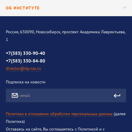
Центр трансфера технологий
Аспирантура
ОБ ИНСТИТУТЕ
Исследования
Диссертационный совет
Уникальные стенды
Общая информация
История института
Россия, 630090, Новосибирск, проспект Академика Лаврентьева,
1
Контакты
Противодействие коррупции
+7(383) 330-90-40
+7(383) 330-84-80
director@itp.nsc.ru
Подписка на новости
Ваш email
Политика в отношении обработки персональных данных
(далее
Политика)
Оставаясь на сайте, Вы соглашаетесь с Политикой и с