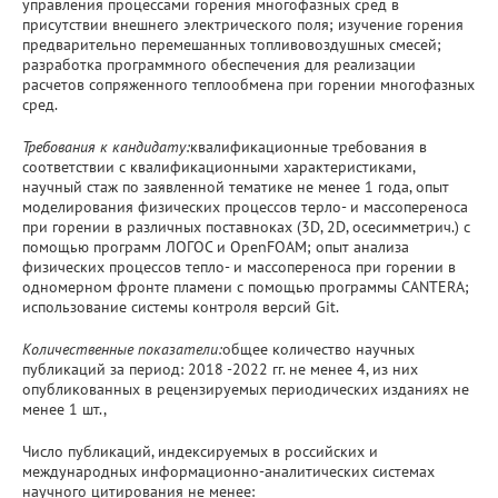
управления процессами горения многофазных сред в
присутствии внешнего электрического поля; изучение горения
предварительно перемешанных топливовоздушных смесей;
разработка программного обеспечения для реализации
расчетов сопряженного теплообмена при горении многофазных
сред.
Требования к кандидату:
квалификационные требования в
соответствии с квалификационными характеристиками,
научный стаж по заявленной тематике не менее 1 года, опыт
моделирования физических процессов терло- и массопереноса
при горении в различных поставноках (3D, 2D, осесимметрич.) с
помощью программ ЛОГОС и OpenFOAM; опыт анализа
физических процессов тепло- и массопереноса при горении в
одномерном фронте пламени с помощью программы CANTERA;
использование системы контроля версий Git.
Количественные показатели:
общее количество научных
публикаций за период: 2018 -2022 гг. не менее 4, из них
опубликованных в рецензируемых периодических изданиях не
менее 1 шт.,
Число публикаций, индексируемых в российских и
международных информационно-аналитических системах
научного цитирования не менее: