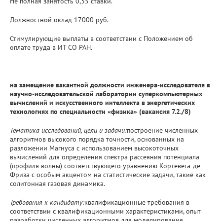
Не полная занятость 0,35 ставки.
Должностной оклад 17000 руб.
Стимулирующие выплаты в соответствии с Положением об
оплате труда в ИТ СО РАН.
на замещение вакантной должности инженера-исследователя в
научно-исследовательской лаборатории суперкомпьютерных
вычислений и искусственного интеллекта в энергетических
технологиях по специальности «физика»
(вакансия 7.2./8)
Тематика исследований, цели и задачи:
построение численных
алгоритмов высокого порядка точности, основанных на
разложении Магнуса с использованием высокоточных
вычислений для определения спектра рассеяния потенциала
(профиля волны) соответствующего уравнению Кортевега-де
Фриза с особым акцентом на статистические задачи, такие как
солитонная газовая динамика.
Требования к кандидату:
квалификационные требования в
соответствии с квалификационными характеристиками, опыт
разработки численных алгоритмов для моделирования