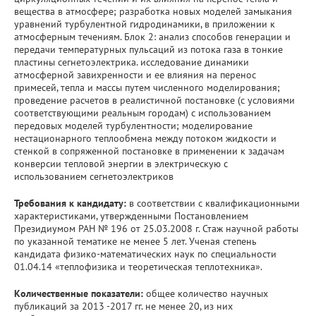
вещества в атмосфере; разработка новых моделей замыкания
уравнений турбулентной гидродинамики, в приложении к
атмосферным течениям. Блок 2: анализ способов генерации и
передачи температурных пульсаций из потока газа в тонкие
пластины сегнетоэлектрика. исследование динамики
атмосферной завихренности и ее влияния на перенос
примесей, тепла и массы путем численного моделирования;
проведение расчетов в реалистичной постановке (с условиями
соответствующими реальным городам) с использованием
передовых моделей турбулентности; моделирование
нестационарного теплообмена между потоком жидкости и
стенкой в сопряженной постановке в применении к задачам
конверсии тепловой энергии в электрическую с
использованием сегнетоэлектриков
Требования к кандидату:
в соответствии с квалификационными
характеристиками, утвержденными Постановлением
Президиумом РАН № 196 от 25.03.2008 г. Стаж научной работы
по указанной тематике не менее 5 лет. Ученая степень
кандидата физико-математических наук по специальности
01.04.14 «теплофизика и теоретическая теплотехника».
Количественные показатели:
общее количество научных
публикаций за 2013 -2017 гг. не менее 20, из них