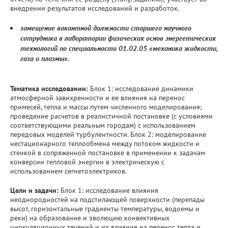
внедрении результатов исследований и разработок.
замещение вакантной должности старшего научного
сотрудника в лаборатории физических основ энергетических
технологий по специальности 01.02.05 «механика жидкости,
газа и плазмы».
Тематика исследовании:
Блок 1: исследование динамики
атмосферной завихренности и ее влияния на перенос
примесей, тепла и массы путем численного моделирования;
проведение расчетов в реалистичной постановке (с условиями
соответствующими реальным городам) с использованием
передовых моделей турбулентности. Блок 2: моделирование
нестационарного теплообмена между потоком жидкости и
стенкой в сопряженной постановке в применении к задачам
конверсии тепловой энергии в электрическую с
использованием сегнетоэлектриков.
Цели и задачи:
Блок 1: исследование влияния
неоднородностей на подстилающей поверхности (перепады
высот, горизонтальные градиенты температуры, водоемы и
реки) на образование и эволюцию конвективных
циркуляционных течений и их влияния на перенос тепла и