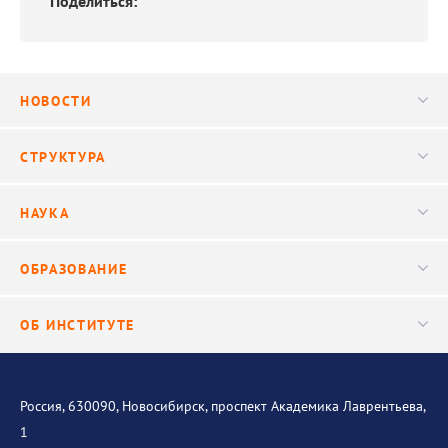
Поделиться:
НОВОСТИ
Новости
СТРУКТУРА
Конференции
Руководство
НАУКА
Видео
Ученый совет
Публикации
ОБРАЗОВАНИЕ
Научные подразделения
Важнейшие результаты
Центр трансфера технологий
Аспирантура
ОБ ИНСТИТУТЕ
Исследования
Диссертационный совет
Уникальные стенды
Общая информация
История института
Россия, 630090, Новосибирск, проспект Академика Лаврентьева,
1
Контакты