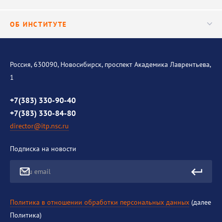
Важнейшие результаты
Центр трансфера технологий
Аспирантура
ОБ ИНСТИТУТЕ
Исследования
Диссертационный совет
Уникальные стенды
Общая информация
История института
Россия, 630090, Новосибирск, проспект Академика Лаврентьева,
1
Контакты
Противодействие коррупции
+7(383) 330-90-40
+7(383) 330-84-80
director@itp.nsc.ru
Подписка на новости
Ваш email
Политика в отношении обработки персональных данных
(далее
Политика)