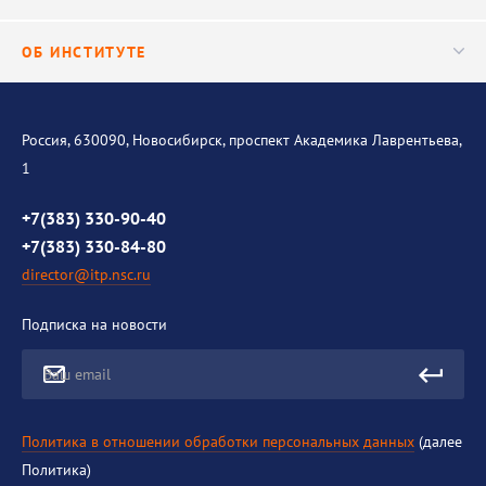
Важнейшие результаты
Центр трансфера технологий
Аспирантура
ОБ ИНСТИТУТЕ
Исследования
Диссертационный совет
Уникальные стенды
Общая информация
История института
Россия, 630090, Новосибирск, проспект Академика Лаврентьева,
1
Контакты
Противодействие коррупции
+7(383) 330-90-40
+7(383) 330-84-80
director@itp.nsc.ru
Подписка на новости
Ваш email
Политика в отношении обработки персональных данных
(далее
Политика)