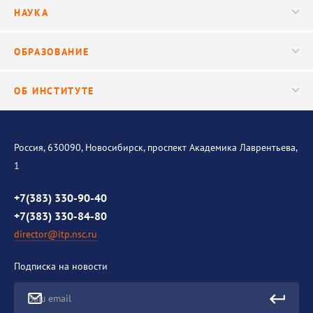
Руководство
НАУКА
Видео
Ученый совет
Публикации
ОБРАЗОВАНИЕ
Научные подразделения
Важнейшие результаты
Центр трансфера технологий
Аспирантура
ОБ ИНСТИТУТЕ
Исследования
Диссертационный совет
Уникальные стенды
Общая информация
История института
Россия, 630090, Новосибирск, проспект Академика Лаврентьева,
1
Контакты
Противодействие коррупции
+7(383) 330-90-40
+7(383) 330-84-80
director@itp.nsc.ru
Подписка на новости
Ваш email