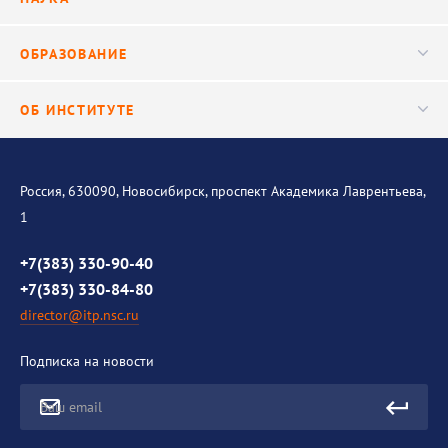
Ученый совет
Публикации
ОБРАЗОВАНИЕ
Научные подразделения
Важнейшие результаты
Центр трансфера технологий
Аспирантура
ОБ ИНСТИТУТЕ
Исследования
Диссертационный совет
Уникальные стенды
Общая информация
История института
Россия, 630090, Новосибирск, проспект Академика Лаврентьева,
1
Контакты
Противодействие коррупции
+7(383) 330-90-40
+7(383) 330-84-80
director@itp.nsc.ru
Подписка на новости
Ваш email