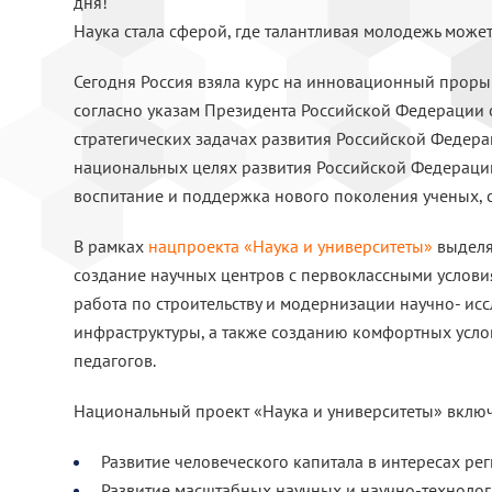
дня!
Наука стала сферой, где талантливая молодежь может
Сегодня Россия взяла курс на инновационный проры
согласно указам Президента Российской Федерации о
стратегических задачах развития Российской Федера
национальных целях развития Российской Федерации
воспитание и поддержка нового поколения ученых, 
В рамках
нацпроекта «Наука и университеты»
выделя
создание научных центров с первоклассными условия
работа по строительству и модернизации научно- и
инфраструктуры, а также созданию комфортных услов
педагогов.
Национальный проект «Наука и университеты» включ
Развитие человеческого капитала в интересах рег
Развитие масштабных научных и научно-техноло