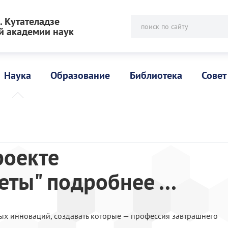
 Кутателадзе
поиск по сайту
й академии наук
Наука
Образование
Библиотека
Совет
"
роекте
еты" подробнее ...
ых инноваций, создавать которые — профессия завтрашнего