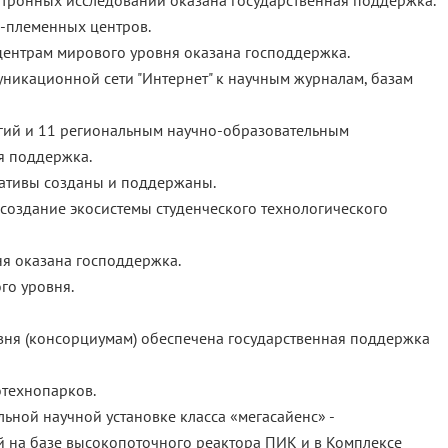
йтронных исследований оказана государственная поддержка.
-племенных центров.
центрам мирового уровня оказана господдержка.
икационной сети "Интернет" к научным журналам, базам
огий и 11 региональным научно-образовательным
я поддержка.
ативы созданы и поддержаны.
 создание экосистемы студенческого технологического
я оказана господдержка.
го уровня.
вня (консорциумам) обеспечена государственная поддержка
отехнопарков.
ной научной установке класса «мегасайенс» -
на базе высокопоточного реактора ПИК и в Комплексе