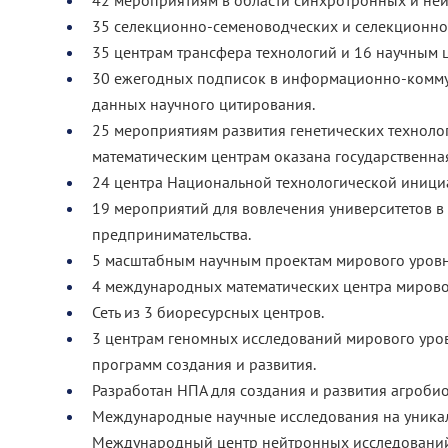
42 мероприятиям в области синхротронных и не
35 селекционно-семеноводческих и селекционно
35 центрам трансфера технологий и 16 научным 
30 ежегодных подписок в информационно-коммун
данных научного цитирования.
25 мероприятиям развития генетических технол
математическим центрам оказана государственна
24 центра Национальной технологической иници
19 мероприятий для вовлечения университетов в
предпринимательства.
5 масштабным научным проектам мирового уровн
4 международных математических центра мирово
Сеть из 3 биоресурсных центров.
3 центрам геномных исследований мирового уро
программ создания и развития.
Разработан НПА для создания и развития агроби
Международные научные исследования на уникаль
Международный центр нейтронных исследований 