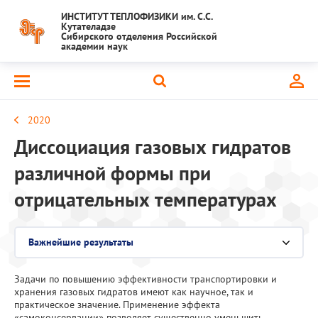
ИНСТИТУТ ТЕПЛОФИЗИКИ им. С.С.
Кутателадзе
Сибирского отделения Российской
академии наук
2020
Диссоциация газовых гидратов
различной формы при
отрицательных температурах
Важнейшие результаты
Выберите раздел
Задачи по повышению эффективности транспортировки и
Национальный проект "Наука и университеты"
хранения газовых гидратов имеют как научное, так и
практическое значение. Применение эффекта
Крупный научный проект
«самоконсервации» позволяет существенно уменьшить