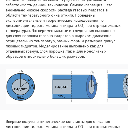
себестоимость данной технологии. Самоконсервация – это
аномально низкие скорости распада газовых гидратов в
Фундаментальные исследования
области температурного окна отжига. Проведены
экспериментальные и теоретические исследования по
диссоциации гидрата метана и гидрата CO
Прикладные разработки
при отрицательных
2
температурах. Экспериментальные исследования выполнены
для слоя порошка газовых гидратов в широком диапазоне
Уникальные стенды и установки
отрицательных температур, разных форм и размеров гранул
газовых гидратов. Моделирование выполнено как для
отдельных гранул, слоя порошка, так и для монолитных
ЦКП "Теплофизика и энергетика"
образцов относительно больших размеров.
Международное сотрудничество
Полезные ссылки
Впервые получены кинетические константы для описания
диссоциации гидрата метана и гидрата CO
при отрицательных
2