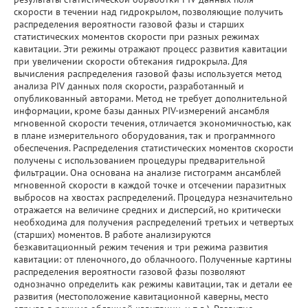
скорости в течении над гидрокрылом, позволяющие получить
распределения вероятности газовой фазы и старших
Фундаментальные исследования
статистических моментов скорости при разных режимах
кавитации. Эти режимы отражают процесс развития кавитации
при увеличении скорости обтекания гидрокрыла. Для
Прикладные разработки
вычисления распределения газовой фазы используется метод
анализа PIV данных поля скорости, разработанный и
Уникальные стенды и установки
опубликованный авторами. Метод не требует дополнительной
информации, кроме базы данных PIV-измерений ансамбля
мгновенной скорости течения, отличается экономичностью, как
ЦКП "Теплофизика и энергетика"
в плане измерительного оборудования, так и программного
обеспечения. Распределения статистических моментов скорости
получены с использованием процедуры предварительной
Международное сотрудничество
фильтрации. Она основана на анализе гистограмм ансамблей
мгновенной скорости в каждой точке и отсечении паразитных
Полезные ссылки
выбросов на хвостах распределений. Процедура незначительно
отражается на величине средних и дисперсий, но критически
необходима для получения распределений третьих и четвертых
(старших) моментов. В работе анализируются
безкавитационный режим течения и три режима развития
кавитации: от пленочного, до облачноого. Полученные картины
распределения вероятности газовой фазы позволяют
однозначно определить как режимы кавитации, так и детали ее
развития (местоположение кавитационной каверны, место