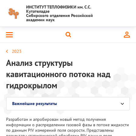
ИНСТИТУТ ТЕПЛОФИЗИКИ им. С.С.
Кутателадзе
Сибирского отделения Российской
академии наук
2023
Анализ структуры
кавитационного потока над
гидрокрылом
Важнейшие результаты
Выберите раздел
Разработан и апробирован новый метод получения
Национальный проект "Наука и университеты"
информации о распределении газовой фазы в потоке жидкости
по данным PIV измерений поля скорости. Представлены
Крупный научный проект
результаты статистической обработки PIV данных поля