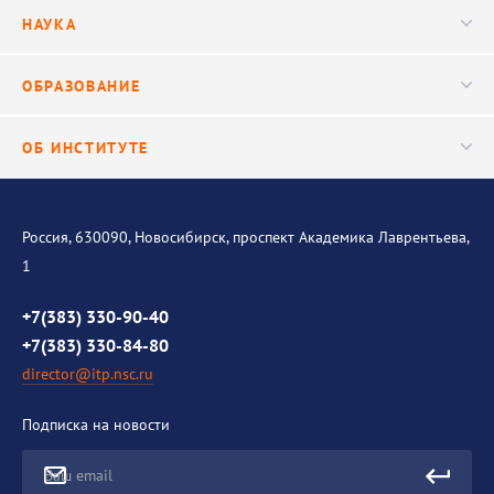
Руководство
НАУКА
Видео
Ученый совет
Публикации
ОБРАЗОВАНИЕ
Научные подразделения
Важнейшие результаты
Центр трансфера технологий
Аспирантура
ОБ ИНСТИТУТЕ
Исследования
Диссертационный совет
Уникальные стенды
Общая информация
История института
Россия, 630090, Новосибирск, проспект Академика Лаврентьева,
1
Контакты
Противодействие коррупции
+7(383) 330-90-40
+7(383) 330-84-80
director@itp.nsc.ru
Подписка на новости
Ваш email