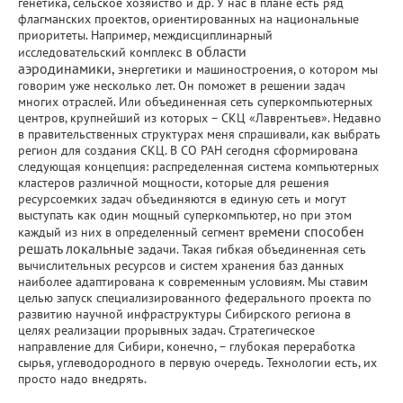
генетика, сельское хозяйство и др. У нас в плане есть ряд
флагманских проектов, ориентированных на национальные
приоритеты. Например, междисциплинарный
в области
исследовательский
комплекс
аэродинамики,
энергетики и машиностроения, о котором мы
говорим уже несколько лет. Он поможет в решении задач
многих отраслей. Или объединенная сеть суперкомпьютерных
центров, крупнейший из которых – СКЦ «Лаврентьев». Недавно
в правительственных структурах меня спрашивали, как выбрать
регион для создания СКЦ. В СО РАН сегодня сформирована
следующая концепция: распределенная система компьютерных
кластеров различной мощности, которые для решения
ресурсоемких задач объединяются в единую сеть и могут
выступать как один мощный суперкомпьютер, но при этом
мени способен
каждый из них в определенный сегмент вре
решать локальные
задачи. Такая гибкая объединенная сеть
вычислительных ресурсов и систем хранения баз данных
наиболее адаптирована к современным условиям. Мы ставим
целью запуск специализированного федерального проекта по
развитию научной инфраструктуры Сибирского региона в
целях реализации прорывных задач. Стратегическое
направление для Сибири, конечно, – глубокая переработка
сырья, углеводородного в первую очередь. Технологии есть, их
просто надо внедрять.