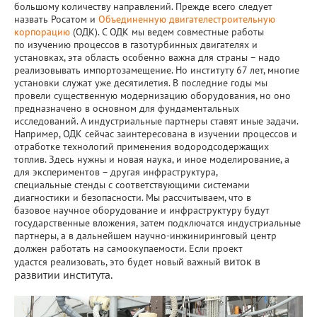
большому количеству направлений. Прежде всего следует
назвать Росатом и
Объединенную двигателестроительную
корпорацию
(ОДК). С ОДК мы ведем совместные работы
по изучению процессов в газотурбинных двигателях и
установках, эта область особенно важна для страны – надо
реализовывать импортозамещение. Но институту 67 лет, многие
установки служат уже десятилетия. В последние годы мы
провели существенную модернизацию оборудования, но оно
предназначено в основном для фундаментальных
исследований. А индустриальные партнеры ставят иные задачи.
Например, ОДК сейчас заинтересована в изучении процессов и
отработке технологий применения водородсодержащих
топлив. Здесь нужны и новая наука, и иное моделирование, а
для экспериментов – другая инфраструктура,
специальные стенды с соответствующими системами
диагностики и безопасности. Мы рассчитываем, что в
базовое научное оборудование и инфраструктуру будут
государственные вложения, затем подключатся индустриальные
партнеры, а в дальнейшем научно-инжиниринговый центр
должен работать на самоокупаемости. Если проект
виток в
удастся реализовать, это будет новый важ
ный
развитии института.