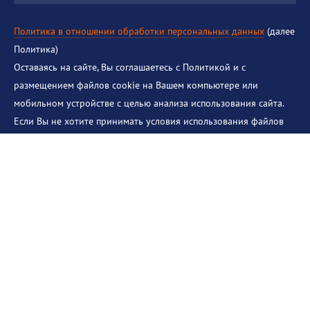
Политика в отношении обработки персональных данных
(далее
Политика)
Оставаясь на сайте, Вы соглашаетесь с Политикой и с
размещением файлов cookie на Вашем компьютере или
мобильном устройстве с целью анализа использования сайта.
Если Вы не хотите принимать условия использования файлов
cookie, перечисленные в Политике, Вы можете отключить cookie
в настройках Интернет-браузера. Если Вы не принимаете
другие условия, перечисленные в Политике, Вы должны
немедленно прекратить использование этого сайта.
© 2018-2026 Институт теплофизики им. С.С. Кутателадзе
Создание сайтов
,
продвижение сайтов
Евростудио