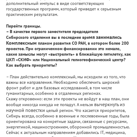
дополнительный импульс в виде соответствующих
государственных программ, который приведет к серьезным
практическим результатам.
Перейти границы.
– В качестве первого заместителя председателя
мя занимались
Сибирского отделения вы в последнее вре
Комплексным
планом развития СО РАН, в котором более 200
проектов. При ограниченном финансировании это немало,
какие замыслы могут «выстрелить» в ближайшую пятилетку, как
ЦКП «СКИФ» или Национальный гелиогеофизический центр?
Как выбрать приоритеты?
– План действительно комплексный, мы исходили из того, что
важны все направления. Необходимо обеспечить широкий
фронт работ и для базовых исследований, в том числе
гуманитарных, особенно в отдаленных регионах.
Скажу откровенно: если эти проекты не войдут в наш план, они
вычеркнуть из
вообще никогда никуда не попадут. А нельзя
научной повестки
целый регион. Что касается приоритетов,
Сибирь всегда, особенно в военные и послевоенные годы, была
ориентирована на конкретные задачи, связанные с ресурсами,
энергетикой, машиностроением, оборонной промышленностью.
Сейчас к актуальным направлениям добавились IT, медицина,