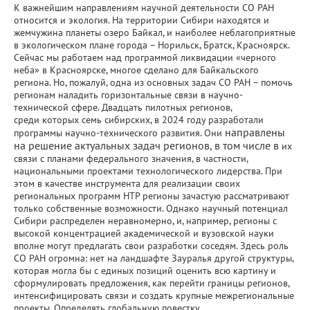
К важнейшим направлениям научной деятельности СО РАН
относится и экология. На территории Сибири находятся и
жемчужина планеты озеро Байкал, и наиболее неблагоприятные
в экологическом плане города – Норильск, Братск, Красноярск.
Сейчас мы работаем над программой ликвидации «черного
неба» в Красноярске, многое сделано для Байкальского
региона. Но, пожалуй, одна из основных задач СО РАН – помочь
регионам наладить горизонтальные связи в научно-
технической сфере. Двадцать пилотных регионов,
среди которых семь сибирских, в 2024 году разработали
направлены
программы научно-технического развития. Они
на решение актуальных задач регионов, в том числе в
их
связи с планами федерального значения, в частности,
национальными проектами технологического лидерства. При
этом в качестве инструмента для реализации своих
региональных программ НТР регионы зачастую рассматривают
только собственные возможности. Однако научный потенциал
Сибири распределен неравномерно, и, например, регионы с
высокой концентрацией академической и вузовской науки
вполне могут предлагать свои разработки соседям. Здесь роль
СО РАН огромна: нет на ландшафте Зауралья другой структуры,
которая могла бы с единых позиций оценить всю картину и
сформулировать предложения, как перейти границы регионов,
интенсифицировать связи и создать крупные межрегиональные
проекты. Определять глобальную повестку