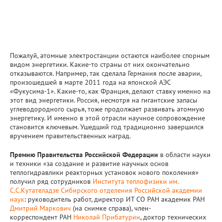
Пожалуй, атомные электростанции остаются наиболее спорным
видом энергетики. Какие-то страны от них окончательно
отказываются. Например, так сделала Германия после аварии,
произошедшей в марте 2011 года на японской АЭС
«Фукусима-1». Какие-то, как Франция, делают ставку именно на
этот вид энергетики. Россия, несмотря на гигантские запасы
углеводородного сырья, тоже продолжает развивать атомную
энергетику. И именно в этой отрасли научное сопровождение
становится ключевым. Ушедший год традиционно завершился
вручением правительственных наград.
Премию Правительства Российской Федерации
в области науки
и техники «за создание и развитие научных основ
теплогидравлики реакторных установок нового поколения»
получил ряд сотрудников
Института теплофизики им.
С.С.Кутателадзе Сибирского отделения Российской академии
наук
: руководитель работ, директор ИТ СО РАН академик РАН
Дмитрий Маркович
(на снимке справа), член-
корреспондент РАН
Николай Прибатурин
, доктор технических