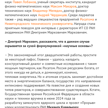
наук
Павел Лобанов
, ученый секретарь института, кандидат
физико-математических наук
Максим Макаров
, доктор
технических наук
Владимир Меледин
, доктор физико-
математических наук
Андрей Черданцев
. Среди лауреатов
также – ряд ведущих специалистов предприятий
Росатома
и
Нижегородского технического университета
. Награда стала
приятным поводом для интервью с директором ИТ СО РАН
академиком РАН Дмитрием Марковичем Марковичем.
– Дмитрий Маркович, расскажите, что в данном случае
скрывается за сухой формулировкой «научные основы»?
– Это закономерный итог двадцатилетней работы, простите
за некоторый пафос. Главное – удалось наладить
конструктивный диалог и совместные исследования с таким
мощным партнером, как Росатом. Россия ресурсами богата, от
этого никуда не деться, и доминирует, конечно,
тепловая энергетика. Но и атомная отрасль занимает достойное
место в энергетическом балансе, государство это направление
интенсивно поддерживает. На повестке дня и создание новых
типов реакторов, и совершенствование существующих. Кстати,
Государственная премия Российской Федерации в области
науки и техники вручена в июне 2024 года за
разработку замкнутого ядерного цикла и проект «Прорыв»
члену-корреспонденту РАН
Михаилу Ковальчуку