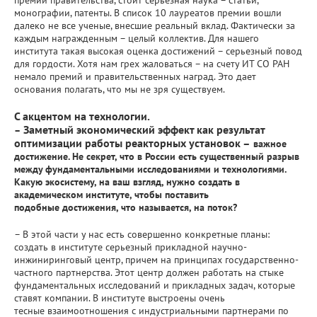
монографии, патенты. В список 10 лауреатов премии вошли
далеко не все ученые, внесшие реальный вклад. Фактически за
каждым награжденным – целый коллектив. Для нашего
института такая высокая оценка достижений – серьезный повод
для гордости. Хотя нам грех жаловаться – на счету ИТ СО РАН
немало премий и правительственных наград. Это дает
основания полагать, что мы не зря существуем.
С акцентом на технологии.
Заметный экономический эффект как результат
–
оптимизации работы реакторных установок
–
важное
достижение. Не секрет, что в России есть существенный разрыв
между фундаментальными исследованиями и технологиями.
Какую экосистему, на ваш взгляд, нужно создать в
академическом институте, чтобы поставить
подобные достижения, что называется, на поток?
– В этой части у нас есть совершенно конкретные планы:
создать в институте серьезный прикладной научно-
инжиниринговый центр, причем на принципах государственно-
частного партнерства. Этот центр должен работать на стыке
фундаментальных исследований и прикладных задач, которые
ставят компании. В институте выстроены очень
тесные взаимоотношения с индустриальными партнерами по