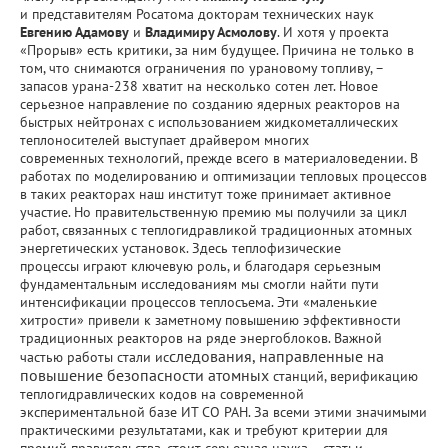
и представителям Росатома докторам технических наук
Евгению Адамову
и
Владимиру Асмолову
. И хотя у проекта
«Прорыв» есть критики, за ним будущее. Причина не только в
том, что снимаются ограничения по урановому топливу, –
запасов урана-238 хватит на несколько сотен лет. Новое
серьезное направление по созданию ядерных реакторов на
быстрых нейтронах с использованием жидкометаллических
теплоносителей выступает драйвером многих
современных технологий, прежде всего в материаловедении. В
работах по моделированию и оптимизации тепловых процессов
в таких реакторах наш институт тоже принимает активное
участие. Но правительственную премию мы получили за цикл
работ, связанных с теплогидравликой традиционных атомных
энергетических установок. Здесь теплофизические
процессы играют ключевую роль, и благодаря серьезным
фундаментальным исследованиям мы смогли найти пути
интенсификации процессов теплосъема. Эти «маленькие
хитрости» привели к заметному повышению эффективности
традиционных реакторов на ряде энергоблоков. Важной
следования, направленные на
частью работы стали ис
повышение безопасности атомных
станций, верификацию
теплогидравлических кодов на современной
экспериментальной базе ИТ СО РАН. За всеми этими значимыми
практическими результатами, как и требуют критерии для
премий правительства, стоит серьезная наука – статьи,