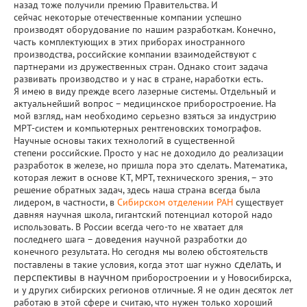
назад тоже получили премию Правительства. И
сейчас некоторые отечественные компании успешно
производят оборудование по нашим разработкам. Конечно,
часть комплектующих в этих приборах иностранного
производства, российские компании взаимодействуют с
партнерами из дружественных стран. Однако стоит задача
развивать производство и у нас в стране, наработки есть.
Я имею в виду прежде всего лазерные системы. Отдельный и
актуальнейший вопрос – медицинское приборостроение. На
мой взгляд, нам необходимо серьезно взяться за индустрию
МРТ-систем и компьютерных рентгеновских томографов.
Научные основы таких технологий в существенной
степени российские. Просто у нас не доходило до реализации
разработок в железе, но пришла пора это сделать. Математика,
которая лежит в основе КТ, МРТ, технического зрения, – это
решение обратных задач, здесь наша страна всегда была
лидером, в частности, в
Сибирском отделении РАН
существует
давняя научная школа, гигантский потенциал которой надо
использовать. В России всегда чего-то не хватает для
последнего шага – доведения научной разработки до
конечного результата. Но сегодня мы волею обстоятельств
сделать, и
поставлены в такие условия, когда этот шаг нужно
перспективы в научном
приборостроении и у Новосибирска,
и у других сибирских регионов отличные. Я не один десяток лет
работаю в этой сфере и считаю, что нужен только хороший