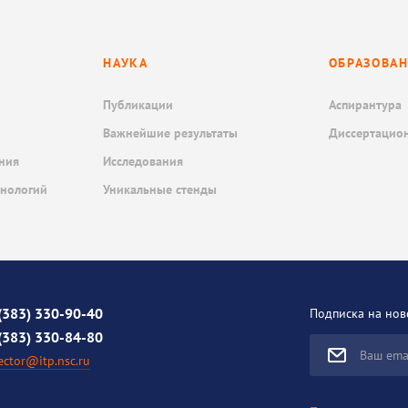
НАУКА
ОБРАЗОВА
Публикации
Аспирантура
Важнейшие результаты
Диссертацио
ния
Исследования
хнологий
Уникальные стенды
(383) 330-90-40
Подписка на нов
(383) 330-84-80
Ваш ema
ector@itp.nsc.ru