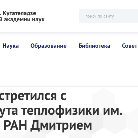
 Кутателадзе
поиск по сайту
й академии наук
Наука
Образование
Библиотека
Совет
стретился с
ута теплофизики им.
СО РАН Дмитрием