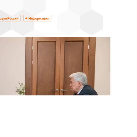
аукиРоссии
# Информация