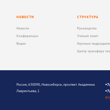
НОВОСТИ
СТРУКТУРА
Новости
Руководство
Конференции
Ученый совет
Видео
Научные подразделе
Центр трансфера те
+7
Россия, 630090, Новосибирск, проспект Академика
+7
Лаврентьева, 1
dir