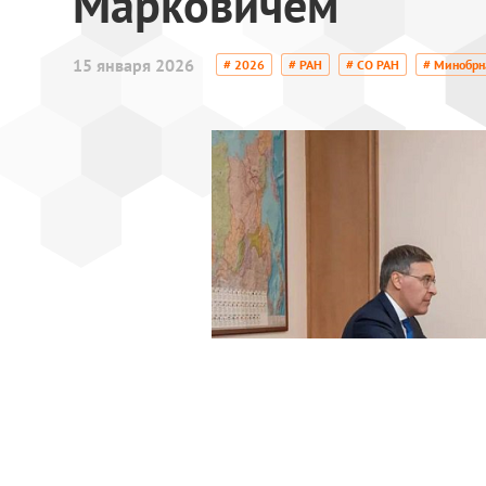
Марковичем
15 января 2026
# 2026
# РАН
# СО РАН
# Минобрн