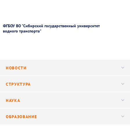
ФГБОУ ВО "Сибирский государственный университет
водного транспорта"
НОВОСТИ
Новости
СТРУКТУРА
Конференции
Руководство
НАУКА
Видео
Ученый совет
Публикации
ОБРАЗОВАНИЕ
Научные подразделения
Важнейшие результаты
Центр трансфера технологий
Аспирантура