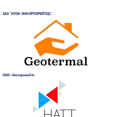
ЗАО "КРОК ИНКОРПОРЕЙТЕД"
ООО «Геотермал54»