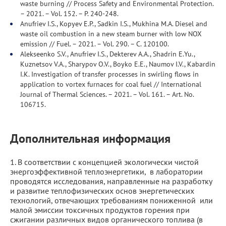
waste burning // Process Safety and Environmental Protection.
– 2021. – Vol. 152. – P. 240-248.
Anufriev I.S., Kopyev E.P., Sadkin I.S., Mukhina M.A. Diesel and
waste oil combustion in a new steam burner with low NOX
emission // Fuel. – 2021. – Vol. 290. – С. 120100.
Alekseenko S.V., Anufriev I.S., Dekterev A.A., Shadrin E.Yu.,
Kuznetsov V.A., Sharypov O.V., Boyko E.E., Naumov I.V., Kabardin
I.K. Investigation of transfer processes in swirling flows in
application to vortex furnaces for coal fuel // International
Journal of Thermal Sciences. – 2021. – Vol. 161. – Art. No.
106715.
Дополнительная информация
1. В соответствии с концепцией экологически чистой
энергоэффективной теплоэнергетики, в лаборатории
проводятся исследования, направленные на разработку
и развитие теплофизических основ энергетических
технологий, отвечающих требованиям пониженной или
малой эмиссии токсичных продуктов горения при
сжигании различных видов органического топлива (в