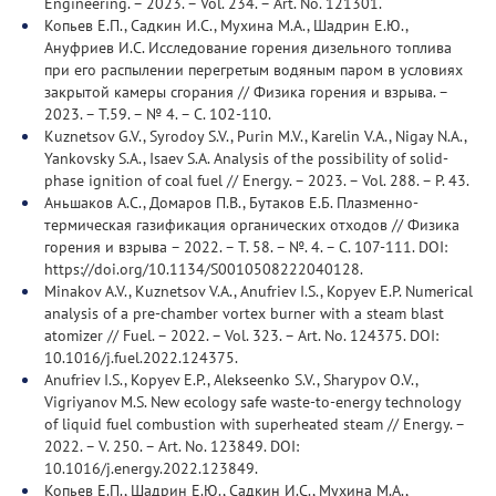
Engineering. – 2023. – Vol. 234. – Art. No. 121301.
Копьев Е.П., Садкин И.С., Мухина М.А., Шадрин Е.Ю.,
Ануфриев И.С. Исследование горения дизельного топлива
при его распылении перегретым водяным паром в условиях
закрытой камеры сгорания // Физика горения и взрыва. –
2023. – Т.59. – № 4. – С. 102-110.
Kuznetsov G.V., Syrodoy S.V., Purin M.V., Karelin V.A., Nigay N.A.,
Yankovsky S.A., Isaev S.A. Analysis of the possibility of solid-
phase ignition of coal fuel // Energy. – 2023. – Vol. 288. – P. 43.
Аньшаков А.С., Домаров П.В., Бутаков Е.Б. Плазменно-
термическая газификация органических отходов // Физика
горения и взрыва – 2022. – Т. 58. – №. 4. – С. 107-111. DOI:
https://doi.org/10.1134/S0010508222040128.
Minakov A.V., Kuznetsov V.A., Anufriev I.S., Kopyev E.P. Numerical
analysis of a pre-chamber vortex burner with a steam blast
atomizer // Fuel. – 2022. – Vol. 323. – Art. No. 124375. DOI:
10.1016/j.fuel.2022.124375.
Anufriev I.S., Kopyev E.P., Alekseenko S.V., Sharypov O.V.,
Vigriyanov M.S. New ecology safe waste-to-energy technology
of liquid fuel combustion with superheated steam // Energy. –
2022. – V. 250. – Art. No. 123849. DOI:
10.1016/j.energy.2022.123849.
Копьев Е.П., Шадрин Е.Ю., Садкин И.С., Мухина М.А.,