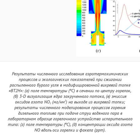
Результаты численного исследования аэротермохимических
процессов и экологических показателей при сжигании
распыленного бурого угля в модифицированной вихревой топке
«ВТ2Н»: (а) поле температуры (ºС) в сечении по центру горелок,
(б) 3-D визуализация ядра закрученного потока, (в) эмиссия
3
оксидов азота NO
(мг/нм
) на выходе из вихревой топки;
2
результаты численного моделирования процессов горения
дизельного топлива при подаче струи водяного пара в
лабораторном образце горелочного устройства испарительного
типа: (г) поле температуры (ºС), (д) концентрации оксида азота
NO вдоль оси горелки и факела (ppm).