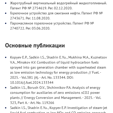
Жаротрубный вертикальный водогрейный жидкотопливный.
Патент РФ № 2754619. Рег. 02.12.2020.
Горелочное устройство для сжигания нефти. Патент РФ №
2743671. Рег. 11.08.2020.
Паромасляное горелочное устройство. Патент РФ №
2740722. Рег. 03.06.2020.
Основные публикации
Kopyev E.P., Sadkin I.S., Shadrin E.Yu., Mukhina M.A., Kuznetsov
V.A., Minakov A.V. Combustion of liquid hydrocarbon fuels
sprayed into gas generation chamber with superheated steam
as low emission technology for energy production // Fuel. -
2025. - Vol.381 (A). - Art. No. 133344. DOI:
10.1016/j.fuel.2024.133344
Sadkin I.S., Borush O.V., Shchinnikov P.A. Analysis of energy
consumption for auxiliaries of zero emissions sCO2 power
plants // Energy Conversion and Management. - 2025. - Vol.
323, Part A. - Art. No. 119266
Sadkin I.S., Shadrin E.Yu., Kopyev E.P. Investigation of steam-jet
liquid fuel combustion as low NOx and CO emission approach