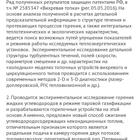
Ряд полученных результатов защищен патентами РФ, в
т.ч. № 2585347 «Вихревая топка» (рег. 05.05.2016). На
основе анализа полученной в расчетах детальной
предсказательной информации о структуре течения и
протекающих процессов горения, а также интегральных
теплотехнических и экологических характеристик,
ведется поиск возможных путей улучшения показателей
и режимов работы исследуемых теплоэнергетических
установок. Экспериментальное исследование детальной
структуры турбулентных течений, полей скорости,
параметров смешения и др. характеристик на
«холодных» моделях топочных устройств вихревого и
циркуляционного типов проводится с использованием
современных методов 2-D и 3-D диагностики (лазер-
доплеровской, PIV, тепловизионной и др.).
2. Проводится экспериментальное исследование горения
жидких углеводородов в режиме паровой газификации
и разрабатываются горелочные устройства на этой
основе. А именно, предложен новый способ сжигания
углеводородосодержащих некондиционных топлив,
отличительным признаком которого является
раздельная подача в камеру горения двух потоков:
топливо+воздух; перегретый водяной пар. Первичный