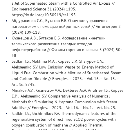
a Jet of Superheated Steam with a Controlled Air Excess //
Engineered Science 31 (2024) 1195.
https://dx.doi.org/10.30919/es1195
Абдуракипов С.С., Бутаков Е.Б. О методе управления
нагревателем с помощью нейронных сетей // Автометрия 2
(2024) 109-118.
Кузнецов А.В., Бутаков Е.Б. Исследование кинетики
термического разложения твердых отходов
нефтепереработки // Физика горения и взрыва 5 (2024) 50-
58
Sadkin I.S., Mukhina M.A., Kopyev E.P., Sharypov O.V.,
Alekseenko S.V. Low-Emission Waste-to-Energy Method of
Liquid Fuel Combustion with a Mixture of Superheated Steam
and Carbon Dioxide // Energies. – 2023. – Vol. 16. – No. 15. –
Art. No. 5745.
Minakov A.V., Kuznetsov V.A., Dekterev Ar.A, Anufriev I.S., Kopyev
E.P., Alekseenko S.V. Comparative Analysis of Numerical
Methods for Simulating N-Heptane Combustion with Steam
Additive // Energies. – 2023. – Vol. 16. – No. 1. – Art. No. 25.
Sadkin I.S., Shchinnikov P.A. Thermodynamic features of the
regenerative system of direct fired sCO2 power cycles with
oxygen combustion of methane // Applied Thermal