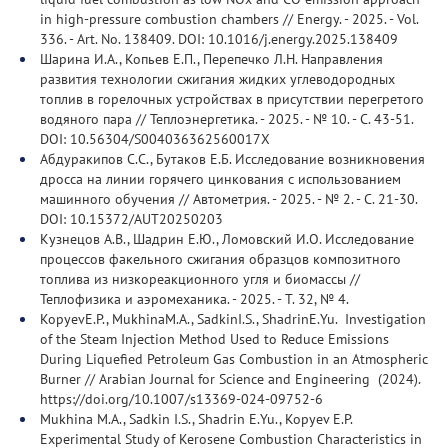
in high-pressure combustion chambers // Energy. - 2025. - Vol.
336. - Art. No. 138409. DOI: 10.1016/j.energy.2025.138409
Шарина И.А., Копьев Е.П., Перепечко Л.Н. Направления
развития технологии сжигания жидких углеводородных
топлив в горелочных устройствах в присутствии перегретого
водяного пара // Теплоэнергетика. - 2025. - № 10. - С. 43-51.
DOI: 10.56304/S004036362560017X
Абдуракипов С.С., Бутаков Е.Б. Исследование возникновения
дросса на линии горячего цинкования с использованием
машинного обучения // Автометрия. - 2025. - № 2. - С. 21-30.
DOI: 10.15372/AUT20250203
Кузнецов А.В., Шадрин Е.Ю., Ломовский И.О. Исследование
процессов факельного сжигания образцов композитного
топлива из низкореакционного угля и биомассы //
Теплофизика и аэромеханика. - 2025. - Т. 32, № 4.
KopyevE.P., MukhinaM.A., SadkinI.S., ShadrinE.Yu. Investigation
of the Steam Injection Method Used to Reduce Emissions
During Liquefied Petroleum Gas Combustion in an Atmospheric
Burner // Arabian Journal for Science and Engineering (2024).
https://doi.org/10.1007/s13369-024-09752-6
Mukhina M.A., Sadkin I.S., Shadrin E.Yu., Kopyev E.P.
Experimental Study of Kerosene Combustion Characteristics in