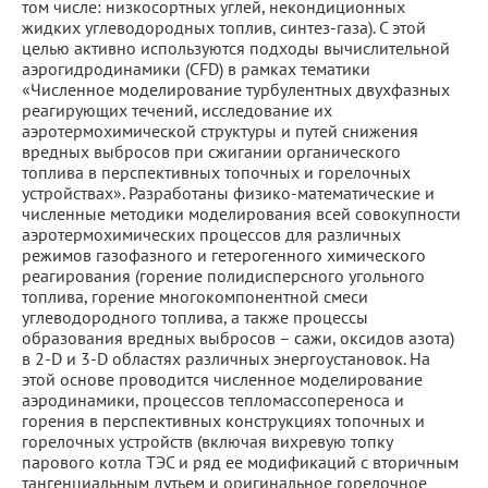
том числе: низкосортных углей, некондиционных
жидких углеводородных топлив, синтез-газа). С этой
целью активно используются подходы вычислительной
аэрогидродинамики (CFD) в рамках тематики
«Численное моделирование турбулентных двухфазных
реагирующих течений, исследование их
аэротермохимической структуры и путей снижения
вредных выбросов при сжигании органического
топлива в перспективных топочных и горелочных
устройствах». Разработаны физико-математические и
численные методики моделирования всей совокупности
аэротермохимических процессов для различных
режимов газофазного и гетерогенного химического
реагирования (горение полидисперсного угольного
топлива, горение многокомпонентной смеси
углеводородного топлива, а также процессы
образования вредных выбросов – сажи, оксидов азота)
в 2-D и 3-D областях различных энергоустановок. На
этой основе проводится численное моделирование
аэродинамики, процессов тепломассопереноса и
горения в перспективных конструкциях топочных и
горелочных устройств (включая вихревую топку
парового котла ТЭС и ряд ее модификаций с вторичным
тангенциальным дутьем и оригинальное горелочное