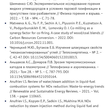
Шимченко С.Ю. Экспериментальное исследование горения
жидких углеводородов в условиях паровой газификации в
присутствии газа-разбавителя // Физика горения и взрыва. –
2022. – Т. 58 – №4. – С. 71-78.
Matveeva A. G., Yu F. P., Sechin A. I., Plyusnin P. E., Kuznetsov A.
V., Podgorbunskikh E. M., Lomovsky O. I. Co-milling as a
synergy factor for co-firing. A case study of wood/coal blends //
Carbon Resources Conversion. – 2022. DOI:
10.1016/j.crcon.2022.11.001.
Чернецкий М.Ю., Бутаков Е.Б. Изучение шлакующих свойств
“механоактивированных” углей // Теплоэнергетика. – № 2. –
С. 42-47. DOI: 10.1134/S0040601522010013.
Аньшаков А.С., Домаров П.В. Эрозия термоэмиссионных
катодов в плазмотроне // Теплофизика и аэромеханика. –
2021.– Том 28. – № 5. – С. 787-793. DOI
10.1134/S0869864321050164.
Anufriev I.S. Review of water/steam addition in liquid-fuel
combustion systems for NOx reduction: Waste-to-energy trends
// Renewable and Sustainable Energy Reviews. – 2021. – Vol.
138. – paper 110665.
Anufriev I.S., Kopyev E.P., Sadkin I.S., Mukhina M.A. NOx
reduction by steam injection method during liquid fuel and