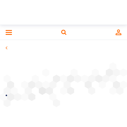
ИНСТИТУТ ТЕПЛОФИЗИКИ им. С.С.
Кутателадзе
Сибирского отделения Российской
академии наук
Вакансии
Объявление от 29.11.2019 г.
29 ноября 2019
замещение вакантной должности ведущего научного
сотрудника в лаборатории низкотемпературной
теплофизики по специальности 01.04.14
«теплофизика и теоретическая теплотехника» VAC
57 006