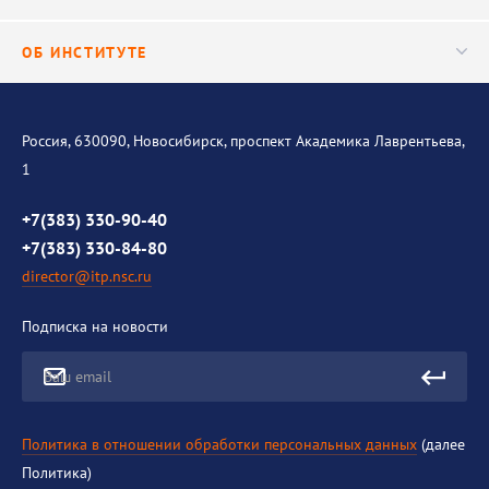
Важнейшие результаты
Центр трансфера технологий
Аспирантура
ОБ ИНСТИТУТЕ
Исследования
Диссертационный совет
Уникальные стенды
Общая информация
История института
Россия, 630090, Новосибирск, проспект Академика Лаврентьева,
1
Контакты
Противодействие коррупции
+7(383) 330-90-40
+7(383) 330-84-80
director@itp.nsc.ru
Подписка на новости
Ваш email
Политика в отношении обработки персональных данных
(далее
Политика)