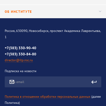
Важнейшие результаты
Центр трансфера технологий
Аспирантура
ОБ ИНСТИТУТЕ
Исследования
Диссертационный совет
Уникальные стенды
Общая информация
История института
Россия, 630090, Новосибирск, проспект Академика Лаврентьева,
1
Контакты
Противодействие коррупции
+7(383) 330-90-40
+7(383) 330-84-80
director@itp.nsc.ru
Подписка на новости
Ваш email
Политика в отношении обработки персональных данных
(далее
Политика)