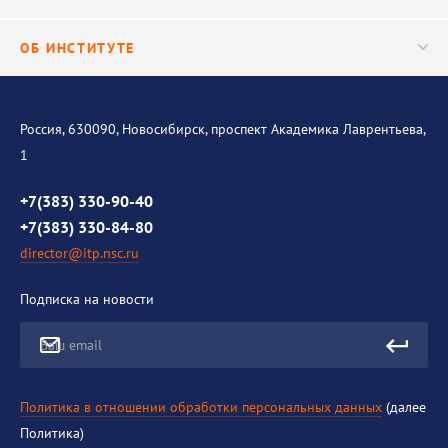
Важнейшие результаты
Центр трансфера технологий
Аспирантура
ОБ ИНСТИТУТЕ
Исследования
Диссертационный совет
Уникальные стенды
Общая информация
История института
Россия, 630090, Новосибирск, проспект Академика Лаврентьева,
1
Контакты
Противодействие коррупции
+7(383) 330-90-40
+7(383) 330-84-80
director@itp.nsc.ru
Подписка на новости
Ваш email
Политика в отношении обработки персональных данных
(далее
Политика)