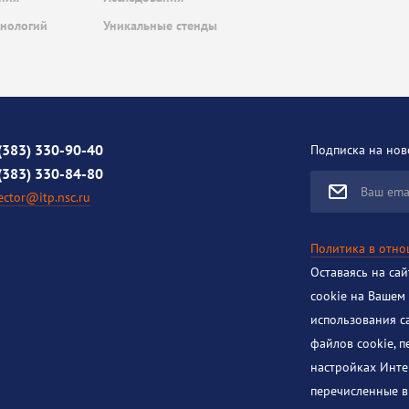
хнологий
Уникальные стенды
(383) 330-90-40
Подписка на нов
(383) 330-84-80
Ваш ema
ector@itp.nsc.ru
Политика в отн
Оставаясь на са
cookie на Вашем
использования с
файлов cookie, 
настройках Инте
перечисленные в