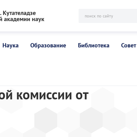
 Кутателадзе
поиск по сайту
й академии наук
Наука
Образование
Библиотека
Совет
ой комиссии от