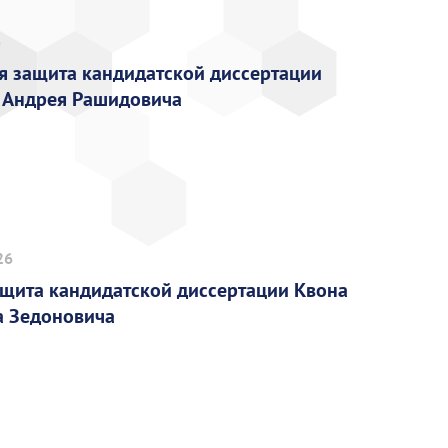
6
я защита кандидатской диссертации
 Андрея Рашидовича
26
ащита кандидатской диссертации Квона
а Зедоновича