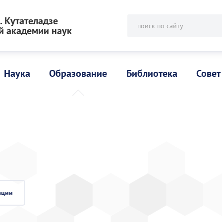
 Кутателадзе
поиск по сайту
й академии наук
Наука
Образование
Библиотека
Совет
ации