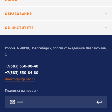
Видео
Ученый совет
Публикации
ОБРАЗОВАНИЕ
Научные подразделения
Важнейшие результаты
Центр трансфера технологий
Аспирантура
ОБ ИНСТИТУТЕ
Исследования
Диссертационный совет
Уникальные стенды
Общая информация
История института
Россия, 630090, Новосибирск, проспект Академика Лаврентьева,
1
Контакты
Противодействие коррупции
+7(383) 330-90-40
+7(383) 330-84-80
director@itp.nsc.ru
Подписка на новости
Ваш email