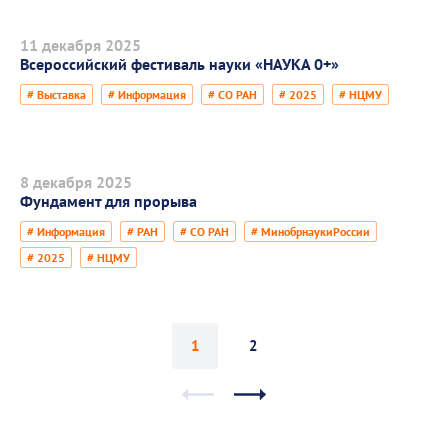
11 декабря 2025
Всероссийский фестиваль науки «НАУКА 0+»
# Выставка
# Информация
# СО РАН
# 2025
# НЦМУ
8 декабря 2025
Фундамент для прорыва
# Информация
# РАН
# СО РАН
# МинобрнаукиРоссии
# 2025
# НЦМУ
1
2