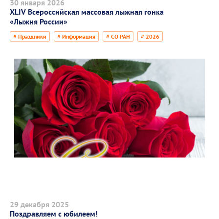
30 января 2026
XLIV Всероссийская массовая лыжная гонка
«Лыжня России»
# Праздники
# Информация
# СО РАН
# 2026
29 декабря 2025
Поздравляем с юбилеем!