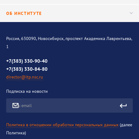
Важнейшие результаты
Центр трансфера технологий
Аспирантура
ОБ ИНСТИТУТЕ
Исследования
Диссертационный совет
Уникальные стенды
Общая информация
История института
Россия, 630090, Новосибирск, проспект Академика Лаврентьева,
1
Контакты
Противодействие коррупции
+7(383) 330-90-40
+7(383) 330-84-80
director@itp.nsc.ru
Подписка на новости
Ваш email
Политика в отношении обработки персональных данных
(далее
Политика)