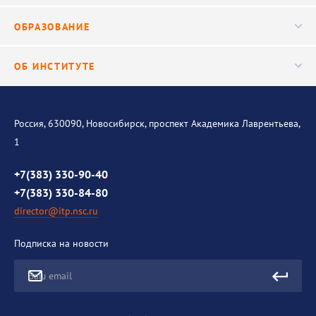
Ученый совет
Публикации
ОБРАЗОВАНИЕ
Научные подразделения
Важнейшие результаты
Центр трансфера технологий
Аспирантура
ОБ ИНСТИТУТЕ
Исследования
Диссертационный совет
Уникальные стенды
Общая информация
История института
Россия, 630090, Новосибирск, проспект Академика Лаврентьева,
1
Контакты
Противодействие коррупции
+7(383) 330-90-40
+7(383) 330-84-80
director@itp.nsc.ru
Подписка на новости
Ваш email