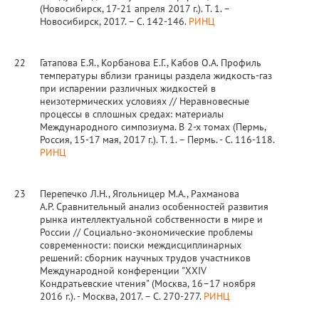
(Новосибирск, 17-21 апреля 2017 г.). Т. 1. –
Новосибирск, 2017. – С. 142-146.
РИНЦ
22
Гатапова Е.Я., Корбанова Е.Г., Кабов О.А. Профиль
температуры вблизи границы раздела жидкость-газ
при испарении различных жидкостей в
неизотермических условиях // Неравновесные
процессы в сплошных средах: материалы
Международного симпозиума. В 2-х томах (Пермь,
Россия, 15-17 мая, 2017 г.). Т. 1. – Пермь. - C. 116-118.
РИНЦ
23
Перепечко Л.Н., Ягольницер М.А., Рахманова
А.Р. Сравнительный анализ особенностей развития
рынка интеллектуальной собственности в мире и
России // Социально-экономические проблемы
современности: поиски междисциплинарных
решений: сборник научных трудов участников
Международной конференции "XXIV
Кондратьевские чтения" (Москва, 16–17 ноября
2016 г.). - Москва, 2017. – С. 270-277.
РИНЦ