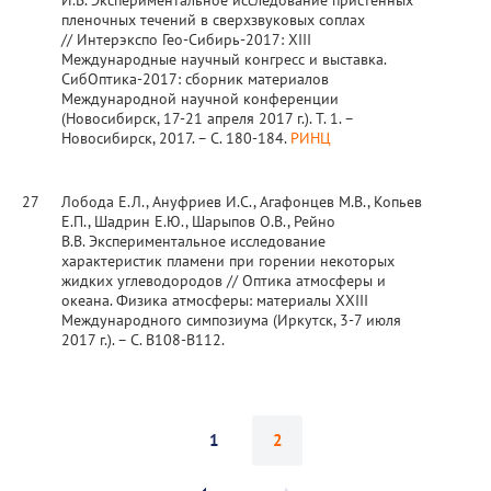
И.В. Экспериментальное исследование пристенных
пленочных течений в сверхзвуковых соплах
// Интерэкспо Гео-Сибирь-2017: ХIII
Международные научный конгресс и выставка.
СибОптика-2017: сборник материалов
Международной научной конференции
(Новосибирск, 17-21 апреля 2017 г.). Т. 1. –
Новосибирск, 2017. – С. 180-184.
РИНЦ
27
Лобода Е.Л., Ануфриев И.С., Агафонцев М.В., Копьев
Е.П., Шадрин Е.Ю., Шарыпов О.В., Рейно
В.В. Экспериментальное исследование
характеристик пламени при горении некоторых
жидких углеводородов // Оптика атмосферы и
океана. Физика атмосферы: материалы XXIII
Международного симпозиума (Иркутск, 3-7 июля
2017 г.). – С. B108-B112.
1
2