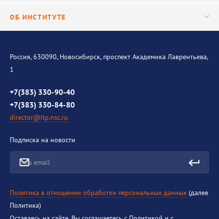
Важнейшие результаты
Центр трансфера технологий
Аспирантура
ОБ ИНСТИТУТЕ
Исследования
Диссертационный совет
Уникальные стенды
Общая информация
История института
Россия, 630090, Новосибирск, проспект Академика Лаврентьева,
1
Контакты
Противодействие коррупции
+7(383) 330-90-40
+7(383) 330-84-80
director@itp.nsc.ru
Подписка на новости
Ваш email
Политика в отношении обработки персональных данных
(далее
Политика)
Оставаясь на сайте, Вы соглашаетесь с Политикой и с