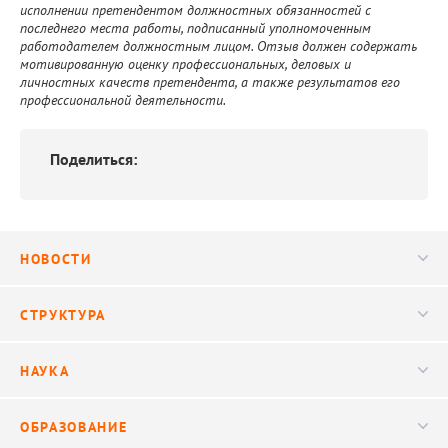
исполнении претендентом должностных обязанностей с
последнего места работы, подписанный уполномоченным
работодателем должностным лицом. Отзыв должен содержать
мотивированную оценку профессиональных, деловых и
личностных качеств претендента, а также результатов его
профессиональной деятельности.
Поделиться:
НОВОСТИ
Новости
СТРУКТУРА
Конференции
Руководство
НАУКА
Видео
Ученый совет
Публикации
ОБРАЗОВАНИЕ
Научные подразделения