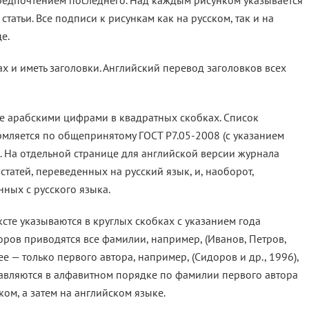
 предпочтением последнего. Над каждым рисунком указывается
татьи. Все подписи к рисункам как на русском, так и на
е.
х и иметь заголовки. Англий­ский перевод заголовков всех
те арабскими цифрами в квад­ратных скобках. Список
рмляется по общепринятому ГОСТ Р7.05-2008 (с указанием
). На отдельной странице для английской версии журнала
татей, переведенных на русский язык, и, наоборот,
нных с русского языка.
ксте указываются в круглых скобках с указанием года
торов приводятся все фамилии, например, (Иванов, Петров,
лее — только первого автора, например, (Сидоров и др., 1996),
сставляются в алфавитном порядке по фамилии первого автора
ком, а затем на английском языке.