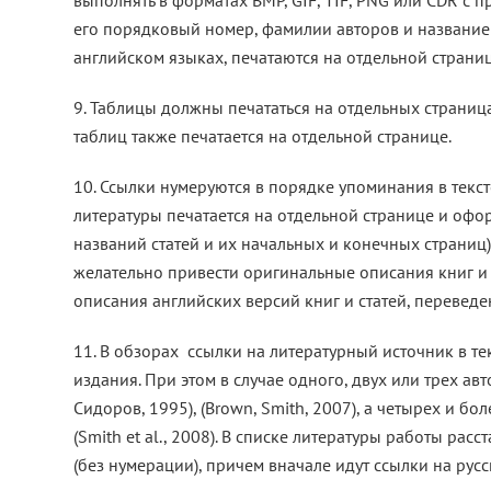
выполнять в форматах BMP, GIF, TIF, PNG или CDR с
его порядковый номер, фамилии авторов и название с
английском языках, печатаются на отдельной страниц
9. Таблицы должны печататься на отдельных страница
таблиц также печатается на отдельной странице.
10. Ссылки нумеруются в порядке упоминания в текс
литературы печатается на отдельной странице и офо
названий статей и их начальных и конечных страниц
желательно привести оригинальные описания книг и с
описания английских версий книг и статей, переведе
11. В обзорах ссылки на литературный источник в те
издания. При этом в случае одного, двух или трех ав
Сидоров, 1995), (Brown, Smith, 2007), а четырех и бо
(Smith et al., 2008). В списке литературы работы ра
(без нумерации), причем вначале идут ссылки на русс