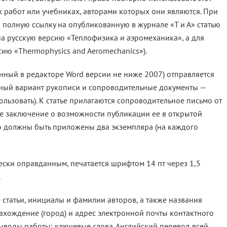
 работ или учебниках, авторами которых они являются. При
 полную ссылку на опубликованную в журнале «Т и А» статью
на русскую версию «Теплофизика и аэромеханика», а для
ию «Thermophysics and Aeromechanics»).
нный в редакторе Word версии не ниже 2007) отправляется
ажный вариант рукописи и сопроводительные документы —
льзовать). К статье прилагаются сопроводительное письмо от
ое заключение о возможности публикации ее в открытой
го должны быть приложены два экземпляра (на каждого
чески оправданным, печатается шрифтом 14 пт через 1,5
.
е статьи, инициалы и фамилии авторов, а также названия
ахождение (город) и адрес электронной почты контактного
ыводы работы; ключевые слова. Английский перевод всей