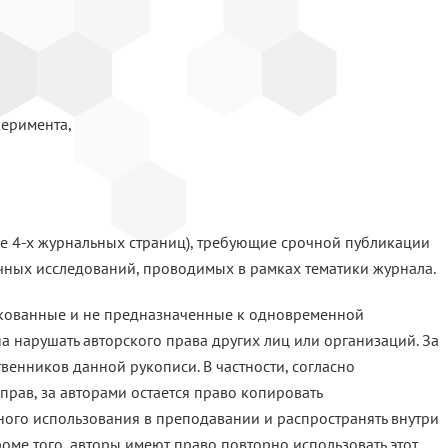
перимента,
ее 4-х журнальных страниц), требующие срочной публикации
ных исследований, проводимых в рамках тематики журнала.
ликованные и не предназ­наченные к одновременной
а нарушать авторского права других лиц или организаций. За
венников данной рукописи. В частности, согласно
рав, за авторами остается право копировать
нного использования в преподавании и распространять внутри
оме того, авторы имеют право повторно использовать этот