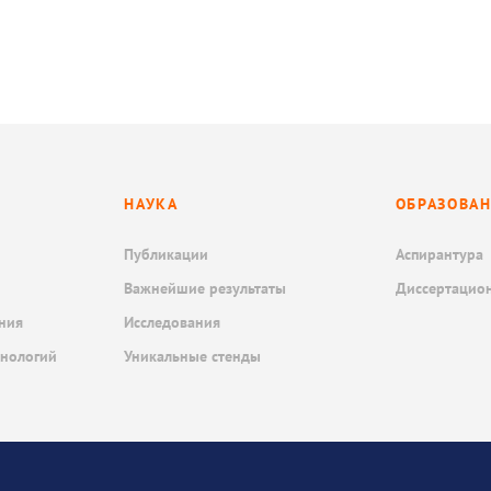
НАУКА
ОБРАЗОВА
Публикации
Аспирантура
Важнейшие результаты
Диссертацио
ния
Исследования
хнологий
Уникальные стенды