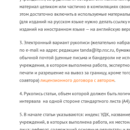
материал целиком или частично в компиляциях своих
этом достаточно включить в используемые материалы
(для изданий на русском языке нужно делать ссылку 
изданий на иностранном языке — на английскую верс
3. Электронный вариант рукописи (желательно набра
по e-mail на адрес редакции tanda@itp.nsc.ru, бум
обычной почтой (ценные письма и бандероли не испо
учреждения, в котором выполнена работа, экспертн
печати и разрешение на вывоз за границу, кроме то
соавтора)
лицензионного договора с автором
.
4. Рукопись статьи, объем которой должен быть логи
интервала на одной стороне стандартного листа (А4)
5. В начале статьи указываются: индекс УДК, названи
учреждений, в которых выполнена работа, их местон
лица; реферат, содержащий основные результаты и в