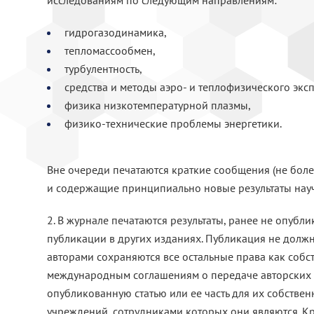
исследованиям по следующим направлениям:
гидрогазодинамика,
тепломассообмен,
турбулентность,
средства и методы аэро- и теплофизического экс
физика низкотемпературной плазмы,
физико-технические проблемы энергетики.
Вне очереди печатаются краткие сообщения (не бол
и содержащие принципиально новые результаты науч
2. В журнале печатаются результаты, ранее не опуб
публикации в других изданиях. Публикация не должн
авторами сохраняются все остальные права как собст
международным соглашениям о передаче авторских п
опубликованную статью или ее часть для их собстве
учреждений, сотрудниками которых они являются. Кр