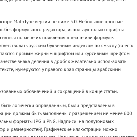
торе MathType версии не ниже 5.0. Небольшие простые
ать без формульного редактора, используя только шрифты
няться по мере их появления в тексте или формуле.
ветствовать русским буквенным индексам по смыслу (то есть
чатаются прямым жирным шрифтом или курсивным шрифтом
 качестве знака деления в дробях желательно использовать
 тексте, нумеруются у правого края страницы арабскими
льзованных обозначений и сокращений в конце статьи.
о быть логически оправданным, были представлены в
трации должны быть выполнены с разрешением не менее 600
ельны форматы JPG и PNG. Надписи на полутоновых
ифр и размерностей). Графические иллюстрации можно