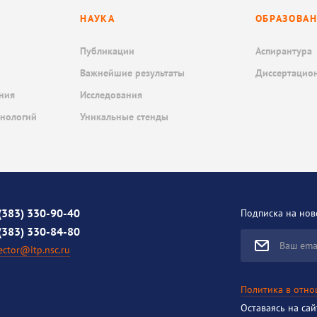
НАУКА
ОБРАЗОВА
Публикации
Аспирантура
Важнейшие результаты
Диссертацио
ния
Исследования
хнологий
Уникальные стенды
(383) 330-90-40
Подписка на нов
(383) 330-84-80
Ваш ema
ector@itp.nsc.ru
Политика в отн
Оставаясь на са