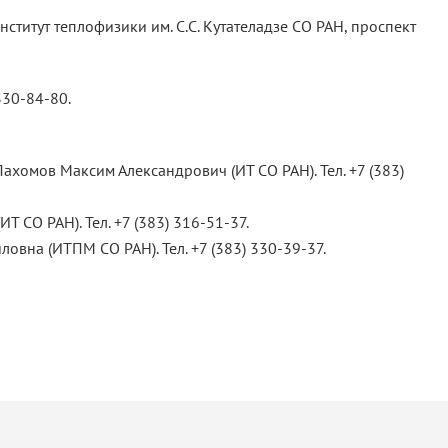
титут теплофизики им. С.С. Кутателадзе СО РАН, проспект
330-84-80.
Пахомов Максим Александрович (ИТ СО РАН). Тел. +7 (383)
Т СО РАН). Тел. +7 (383) 316-51-37.
овна (ИТПМ СО РАН). Тел. +7 (383) 330-39-37.