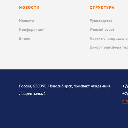
НОВОСТИ
СТРУКТУРА
Новости
Руководство
Конференции
Ученый совет
Видео
Научные подразделе
Центр трансфера те
+7
Россия, 630090, Новосибирск, проспект Академика
+7
Лаврентьева, 1
dir