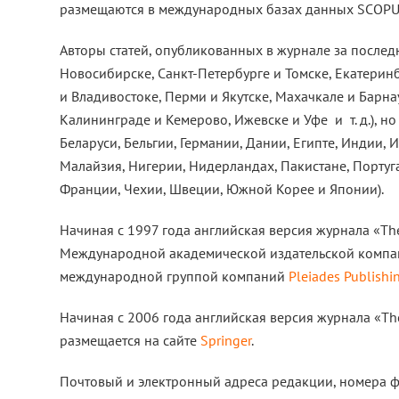
размещаются в международных базах данных SCOPUS (с 
Авторы статей, опубликованных в журнале за последн
Новосибирске, Санкт-Петербурге и Томске, Екатерин
и Владивостоке, Перми и Якутске, Махачкале и Барна
Калининграде и Кемерово, Ижевске и Уфе и т. д.), но 
Беларуси, Бельгии, Германии, Дании, Египте, Индии, И
Малайзия, Нигерии, Нидерландах, Пакистане, Португа
Франции, Чехии, Швеции, Южной Корее и Японии).
Начиная с 1997 года английская версия журнала «Th
Международной академической издательской компан
международной группой компаний
Pleiades Publishi
Начиная с 2006 года английская версия журнала «Th
размещается на сайте
Springer
.
Почтовый и электронный адреса редакции, номера ф