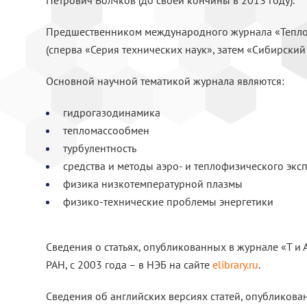
Петрович Волчков (до своей кончины в 2013 году).
Предшественником международного журнала «Тепло
(сперва «Серия технических наук», затем «Сибирски
Основной научной тематикой журнала являются:
гидрогазодинамика
тепломассообмен
турбулентность
средства и методы аэро- и теплофизического экс
физика низкотемпературной плазмы
физико-технические проблемы энергетики
Сведения о статьях, опубликованных в журнале «Т и А
РАН, с 2003 года – в НЭБ на сайте
elibrary.ru
.
Сведения об английских версиях статей, опубликова