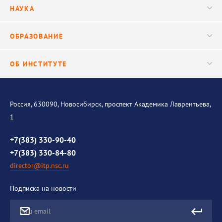
Руководство
НАУКА
Видео
Ученый совет
Публикации
ОБРАЗОВАНИЕ
Научные подразделения
Важнейшие результаты
Центр трансфера технологий
Аспирантура
ОБ ИНСТИТУТЕ
Исследования
Диссертационный совет
Уникальные стенды
Общая информация
История института
Россия, 630090, Новосибирск, проспект Академика Лаврентьева,
1
Контакты
Противодействие коррупции
+7(383) 330-90-40
+7(383) 330-84-80
director@itp.nsc.ru
Подписка на новости
Ваш email