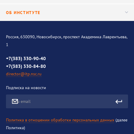
Важнейшие результаты
Центр трансфера технологий
Аспирантура
ОБ ИНСТИТУТЕ
Исследования
Диссертационный совет
Уникальные стенды
Общая информация
История института
Россия, 630090, Новосибирск, проспект Академика Лаврентьева,
1
Контакты
Противодействие коррупции
+7(383) 330-90-40
+7(383) 330-84-80
director@itp.nsc.ru
Подписка на новости
Ваш email
Политика в отношении обработки персональных данных
(далее
Политика)