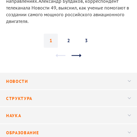
направлениях. Александр Булдаков, корреспондент
телеканала Новости 49, выяснил, как ученые помогают в
создании самого мощного российского авиационного
двигателя.
1
2
3
НОВОСТИ
Новости
СТРУКТУРА
Конференции
Руководство
НАУКА
Видео
Ученый совет
Публикации
ОБРАЗОВАНИЕ
Научные подразделения