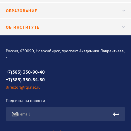
Ученый совет
Публикации
ОБРАЗОВАНИЕ
Научные подразделения
Важнейшие результаты
Центр трансфера технологий
Аспирантура
ОБ ИНСТИТУТЕ
Исследования
Диссертационный совет
Уникальные стенды
Общая информация
История института
Россия, 630090, Новосибирск, проспект Академика Лаврентьева,
1
Контакты
Противодействие коррупции
+7(383) 330-90-40
+7(383) 330-84-80
director@itp.nsc.ru
Подписка на новости
Ваш email