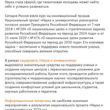
Фундаментальные исследования
Наука стала сферой, где талантливая молодежь может найти
себя и успешно развиваться.
Прикладные разработки
Сегодня Россия взяла курс на инновационный прорыв.
Национальный проект «Наука и университеты» реализуется
Уникальные стенды и установки
согласно указам Президента Российской Федерации от 7 мая
2018 г. № 204 «О национальных целях и стратегических задачах
развития Российской Федерации на период до 2024 года» и от
ЦКП "Теплофизика и энергетика"
21 июля 2020 г. № 474 «О национальных целях развития
Российской Федерации на период до 2030 года». Его ключевая
задача — воспитание и поддержка нового поколения ученых,
Международное сотрудничество
способных совершать великие открытия.
Полезные ссылки
В рамках
нацпроекта «Наука и университеты»
выделяются значительные средства на поддержку ученых и
создание научных центров с первоклассными условиями для
исследовательской работы. Кроме этого, проводится работа по
строительству и модернизации научно- исследовательского
флота, совершенствованию цифровой инфраструктуры, а также
созданию комфортных условий для школьников, студентов,
научных работников и педагогов.
Информационные материалы
по наиболее значимым
мероприятиям и результатам национального проекта «Наука и
университеты» за 2023 год.