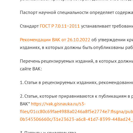
Паспорт научной специальности определяет содержан
Стандарт
ГОСТ Р 7.0.11−2011
устанавливает требовани
Рекомендации ВАК от 26.10.2022
об утверждении кри
изданиях, в которых должны быть опубликованы раб
Перечень рецензируемых изданий, в которых должны
сайте ВАК:
1. Статьи в рецензируемых изданиях, рекомендован
2. Статьи, которые приравниваются к публикациям 
ВАК*
https://vak.gisnauka.ru/s3-
files/01cc80c69fae4988a0246a8f5e2774e7:fisgna/pub
0b545506660c/31e23623-a6c8-41d7-8399-448ad24
3. Патенты и свидетельства.