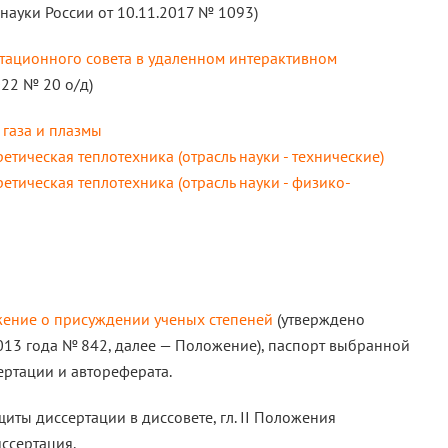
ауки России от 10.11.2017 № 1093)
тационного совета в удаленном интерактивном
022 № 20 о/д)
 газа и плазмы
етическая теплотехника (отрасль науки - технические)
етическая теплотехника (отрасль науки - физико-
ение о присуждении ученых степеней
(утверждено
013 года № 842, далее — Положение), паспорт выбранной
ертации и автореферата.
ты диссертации в диссовете, гл. II Положения
иссертация.