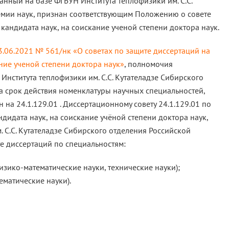
анный на базе ФГБУН Института теплофизики им. С.С.
емии наук, признан соответствующим Положению о совете
кандидата наук, на соискание ученой степени доктора наук.
.06.2021 № 561/нк «О советах по защите диссертаций на
ние ученой степени доктора наук»
, полномочия
Института теплофизики им. С.С. Кутателадзе Сибирского
а срок действия номенклатуры научных специальностей,
на 24.1.129.01 . Диссертационному совету 24.1.129.01 по
дидата наук, на соискание учёной степени доктора наук,
. С.С. Кутателадзе Сибирского отделения Российской
е диссертаций по специальностям:
физико-математические науки, технические науки);
ематические науки).