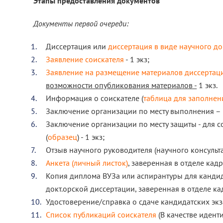
Этапы предоставления документов
Документы первой очереди:
Диссертация или
диссертация в виде научного д
Заявление соискателя
- 1 экз;
Заявление на размещение материалов диссертаци
возможности опубликования материалов -
1 экз.
Информация о соискателе (
таблица для заполнен
Заключение организации по месту выполнения – 1
Заключение организации по месту защиты - для 
(
образец
) - 1 экз;
Отзыв научного руководителя (научного консульта
Анкета (личный листок)
, заверенная в отделе кадро
Копия диплома ВУЗа или аспирантуры для кандид
докт.орской диссертации, заверенная в отделе кад
Удостоверение/справка о сдаче кандидатских экза
Список публикаций соискателя
(В качестве иден