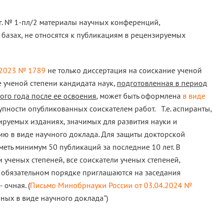
 г. № 1-пл/2 материалы научных конференций,
азах, не относятся к публикациям в рецензируемых
.2023 № 1789
не только диссертация на соискание ученой
е ученой степени кандидата наук,
подготовленная в период
ого года после ее освоения
, может быть оформлена
в виде
упности опубликованных соискателем работ. Т.е. аспиранты,
руемых изданиях, значимых для развития науки и
ию в виде научного доклада. Для защиты докторской
еть минимум 50 публикаций за последние 10 лет. В
 ученых степеней, все соискатели ученых степеней,
в обязательном порядке приглашаются на заседания
 очная. (
Письмо Минобрнауки России от 03.04.2024 №
ных в виде научного доклада")