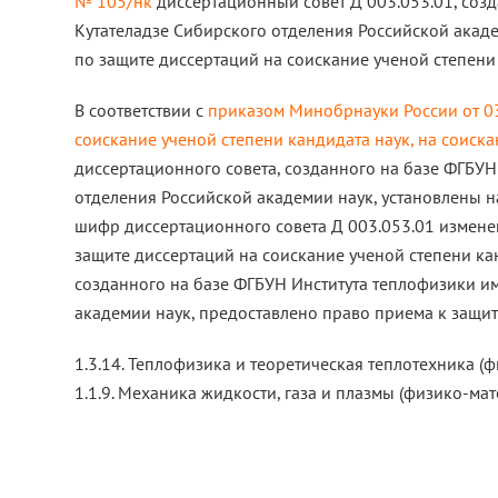
№ 105/нк
диссертационный совет Д 003.053.01, созд
Кутателадзе Сибирского отделения Российской акад
по защите диссертаций на соискание ученой степени 
В соответствии с
приказом Минобрнауки России от 03
соискание ученой степени кандидата наук, на соиска
диссертационного совета, созданного на базе ФГБУН 
отделения Российской академии наук, установлены н
шифр диссертационного совета Д 003.053.01 изменен 
защите диссертаций на соискание ученой степени кан
созданного на базе ФГБУН Института теплофизики им
академии наук, предоставлено право приема к защит
1.3.14. Теплофизика и теоретическая теплотехника (
1.1.9. Механика жидкости, газа и плазмы (физико-мат