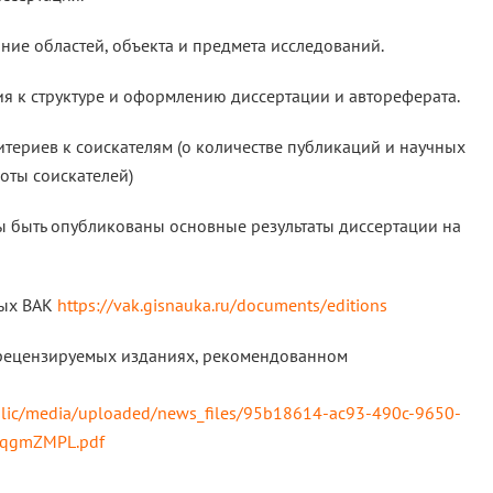
ие областей, объекта и предмета исследований.
я к структуре и оформлению диссертации и автореферата.
териев к соискателям (о количестве публикаций и научных
оты соискателей)
 быть опубликованы основные результаты диссертации на
ных ВАК
https://vak.gisnauka.ru/documents/editions
в рецензируемых изданиях, рекомендованном
lic/media/uploaded/news_files/95b18614-ac93-490c-9650-
_qgmZMPL.pdf