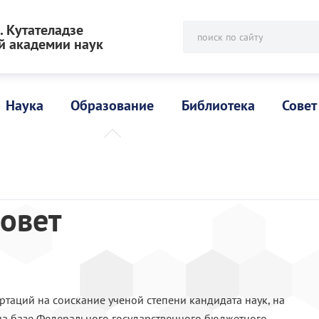
 Кутателадзе
поиск по сайту
й академии наук
Наука
Образование
Библиотека
Совет
овет
ртаций на соискание ученой степени кандидата наук, на
 на базе Федерального государственного бюджетного