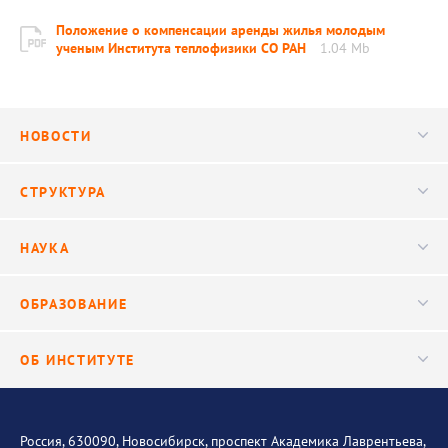
Положение о компенсации аренды жилья молодым
ученым Института теплофизики СО РАН
1.04 Mb
НОВОСТИ
Новости
СТРУКТУРА
Конференции
Руководство
НАУКА
Видео
Ученый совет
Публикации
ОБРАЗОВАНИЕ
Научные подразделения
Важнейшие результаты
Центр трансфера технологий
Аспирантура
ОБ ИНСТИТУТЕ
Исследования
Диссертационный совет
Уникальные стенды
Общая информация
История института
Россия, 630090, Новосибирск, проспект Академика Лаврентьева,