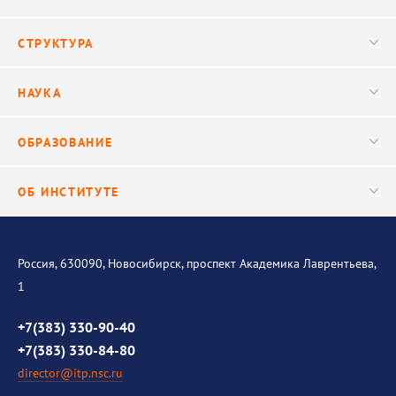
Новости
СТРУКТУРА
Конференции
Руководство
НАУКА
Видео
Ученый совет
Публикации
ОБРАЗОВАНИЕ
Научные подразделения
Важнейшие результаты
Центр трансфера технологий
Аспирантура
ОБ ИНСТИТУТЕ
Исследования
Диссертационный совет
Уникальные стенды
Общая информация
История института
Россия, 630090, Новосибирск, проспект Академика Лаврентьева,
1
Контакты
Противодействие коррупции
+7(383) 330-90-40
+7(383) 330-84-80
director@itp.nsc.ru