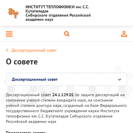
ИНСТИТУТ ТЕПЛОФИЗИКИ им. С.С.
Кутателадзе
Сибирского отделения Российской
академии наук
Диссертационный совет
О совете
Диссертационный совет
Выберите раздел
Диссертационный совет
Кафедра физики неравновесных процессов
24.1.129.01
по защите диссертаций на
соискание ученой степени кандидата наук, на соискание
учёной степени доктора наук, созданный на базе Федерального
Аспирантура
государственного бюджетного учреждения науки Института
теплофизики им. С.С. Кутателадзе Сибирского отделения
Российской академии наук
Председатель совета: