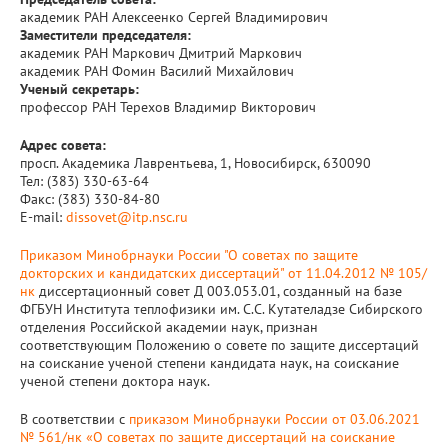
академик РАН Алексеенко Сергей Владимирович
Заместители председателя:
академик РАН Маркович Дмитрий Маркович
академик РАН Фомин Василий Михайлович
Ученый секретарь:
профессор РАН Терехов Владимир Викторович
Адрес совета:
просп. Академика Лаврентьева, 1, Новосибирск, 630090
Тел: (383) 330-63-64
Факс: (383) 330-84-80
E-mail:
dissovet@itp.nsc.ru
Приказом Минобрнауки России "О советах по защите
докторских и кандидатских диссертаций" от 11.04.2012 № 105/
нк
диссертационный совет Д 003.053.01, созданный на базе
ФГБУН Института теплофизики им. С.С. Кутателадзе Сибирского
отделения Российской академии наук, признан
соответствующим Положению о совете по защите диссертаций
на соискание ученой степени кандидата наук, на соискание
ученой степени доктора наук.
В соответствии с
приказом Минобрнауки России от 03.06.2021
№ 561/нк «О советах по защите диссертаций на соискание