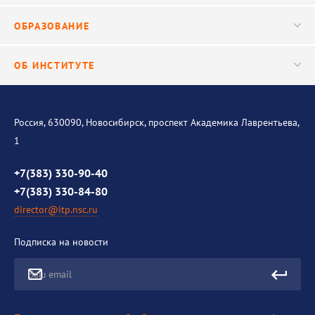
Ученый совет
Публикации
ОБРАЗОВАНИЕ
Научные подразделения
Важнейшие результаты
Центр трансфера технологий
Аспирантура
ОБ ИНСТИТУТЕ
Исследования
Диссертационный совет
Уникальные стенды
Общая информация
История института
Россия, 630090, Новосибирск, проспект Академика Лаврентьева,
1
Контакты
Противодействие коррупции
+7(383) 330-90-40
+7(383) 330-84-80
director@itp.nsc.ru
Подписка на новости
Ваш email